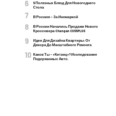
5 Полезных Блюд Для Новогоднего
Стола
В Россию – За Иномаркой
В России Начались Продажи Нового
Кроссовера Changan CS55PLUS
Идеи Для Дизайна Квартиры: От
Декора До Масштабного Ремонта
Каков Ты – «китаец»? Исследование
Подержанных Авто.