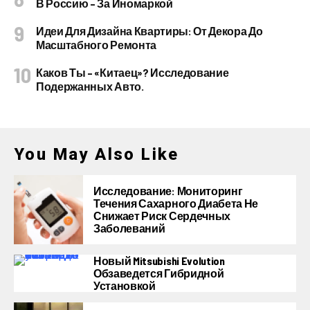
В Россию – За Иномаркой
Идеи Для Дизайна Квартиры: От Декора До
Масштабного Ремонта
Каков Ты – «китаец»? Исследование
Подержанных Авто.
You May Also Like
Исследование: Мониторинг
Течения Сахарного Диабета Не
Снижает Риск Сердечных
Заболеваний
Новый Mitsubishi Evolution
Обзаведется Гибридной
Установкой