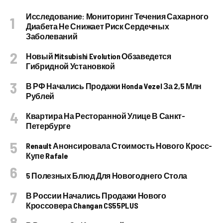
Исследование: Мониторинг Течения Сахарного
Диабета Не Снижает Риск Сердечных
Заболеваний
Новый Mitsubishi Evolution Обзаведется
Гибридной Установкой
В РФ Начались Продажи Honda Vezel За 2,5 Млн
Рублей
Квартира На Ресторанной Улице В Санкт-
Петербурге
Renault Анонсировала Стоимость Нового Кросс-
Купе Rafale
5 Полезных Блюд Для Новогоднего Стола
В России Начались Продажи Нового
Кроссовера Changan CS55PLUS