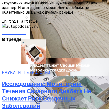
«грузовик» начал движение, нужен еще один белок-
адаптер. И этот адаптер может быть любым, не
обязательно BicD2, как думали раньше.
In this article:
Использование Искусственного
Интеллекта Помогает Лучше
Подготовить Будущих Нейрохирургов
В Тренде
Кладем Паркет Своими Руками:
Методика Укладки Доски
НАУКА И ТЕХНОЛОГИИ
Исследование: Мониторинг
Течения Сахарного Диабета Не
Снижает Риск Сердечных
Заболеваний