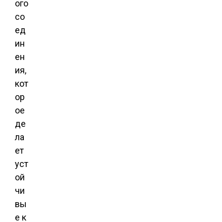
ого
со
ед
ин
ен
ия,
кот
ор
ое
де
ла
ет
уст
ой
чи
вы
е к