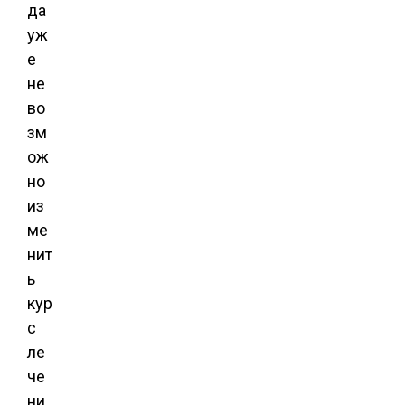
да
уж
е
не
во
зм
ож
но
из
ме
нит
ь
кур
с
ле
че
ни