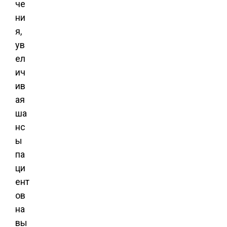
че
ни
я,
ув
ел
ич
ив
ая
ша
нс
ы
па
ци
ент
ов
на
вы