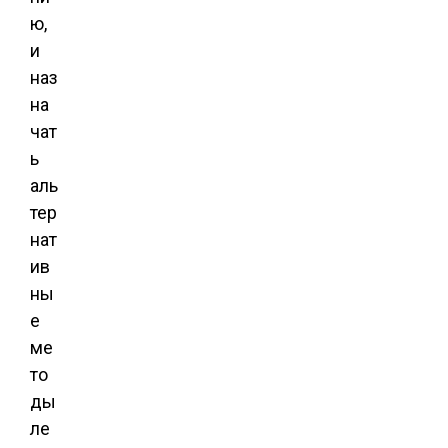
ю,
и
наз
на
чат
ь
аль
тер
нат
ив
ны
е
ме
то
ды
ле