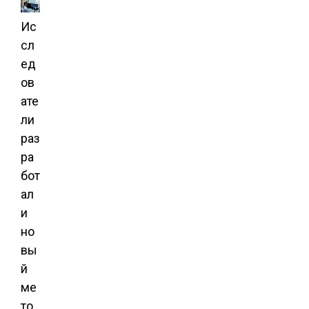
Ис
сл
ед
ов
ате
ли
раз
ра
бот
ал
и
но
вы
й
ме
то