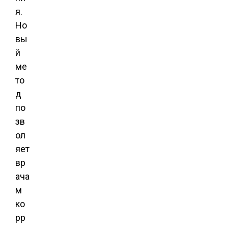
я.
Но
вы
й
ме
то
д
по
зв
ол
яет
вр
ача
м
ко
рр