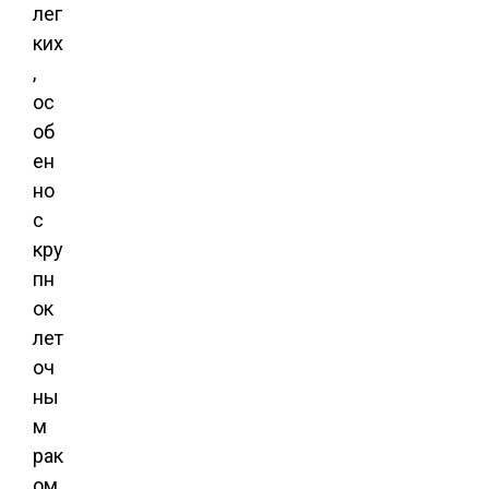
лег
ких
,
ос
об
ен
но
с
кру
пн
ок
лет
оч
ны
м
рак
ом.