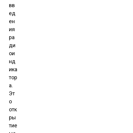
вв
ед
ен
ия
ра
ди
ои
нд
ика
тор
а.
Эт
о
отк
ры
тие