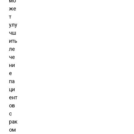
мо
же
т
улу
чш
ить
ле
че
ни
е
па
ци
ент
ов
с
рак
ом