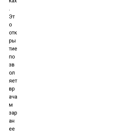
ках
.
Эт
о
отк
ры
тие
по
зв
ол
яет
вр
ача
м
зар
ан
ее