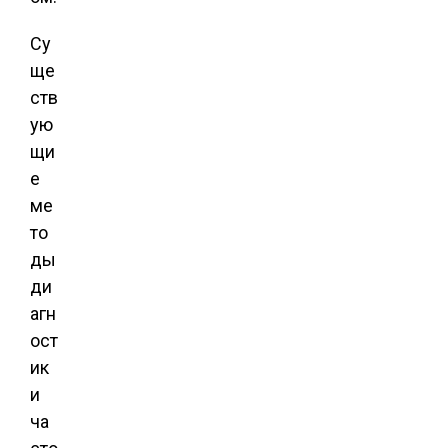
Су
ще
ств
ую
щи
е
ме
то
ды
ди
агн
ост
ик
и
ча