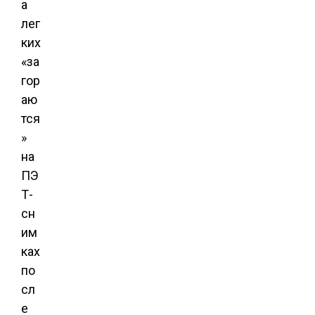
а
лег
ких
«за
гор
аю
тся
»
на
ПЭ
Т-
сн
им
ках
по
сл
е