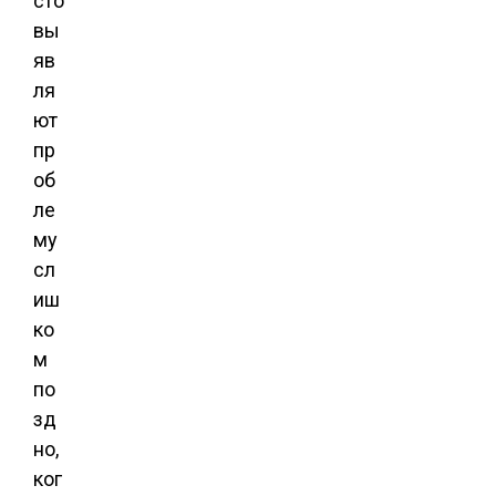
сто
вы
яв
ля
ют
пр
об
ле
му
сл
иш
ко
м
по
зд
но,
ког