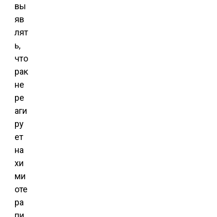
вы
яв
лят
ь,
что
рак
не
ре
аги
ру
ет
на
хи
ми
оте
ра
пи