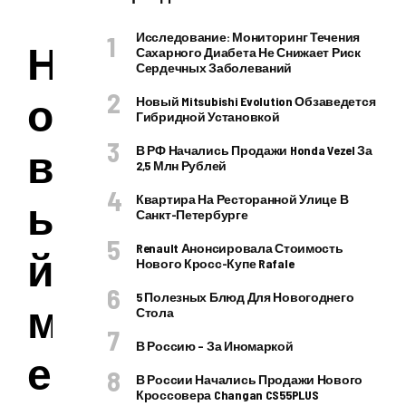
Исследование: Мониторинг Течения
Н
Сахарного Диабета Не Снижает Риск
Сердечных Заболеваний
о
Новый Mitsubishi Evolution Обзаведется
Гибридной Установкой
в
В РФ Начались Продажи Honda Vezel За
2,5 Млн Рублей
ы
Квартира На Ресторанной Улице В
Санкт-Петербурге
Renault Анонсировала Стоимость
й
Нового Кросс-Купе Rafale
5 Полезных Блюд Для Новогоднего
м
Стола
В Россию – За Иномаркой
е
В России Начались Продажи Нового
Кроссовера Changan CS55PLUS