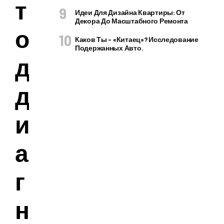
т
Идеи Для Дизайна Квартиры: От
Декора До Масштабного Ремонта
о
Каков Ты – «китаец»? Исследование
Подержанных Авто.
д
д
и
а
г
н