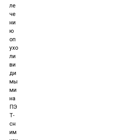
ле
че
ни
ю
оп
ухо
ли
ви
ди
мы
ми
на
ПЭ
Т-
сн
им