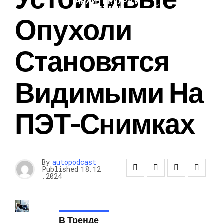
АРХИТЕКТУРА И
ДИЗАЙН
Опухоли
Становятся
Видимыми На
ПЭТ-Снимках
By
autopodcast
Published
18.12
.2024
В Тренде