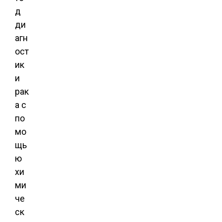
д
ди
агн
ост
ик
и
рак
а с
по
мо
щь
ю
хи
ми
че
ск