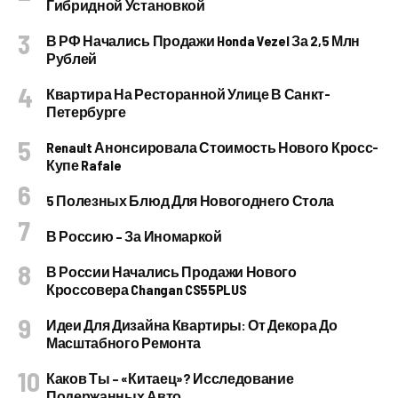
Гибридной Установкой
В РФ Начались Продажи Honda Vezel За 2,5 Млн
Рублей
Квартира На Ресторанной Улице В Санкт-
Петербурге
Renault Анонсировала Стоимость Нового Кросс-
Купе Rafale
5 Полезных Блюд Для Новогоднего Стола
В Россию – За Иномаркой
В России Начались Продажи Нового
Кроссовера Changan CS55PLUS
Идеи Для Дизайна Квартиры: От Декора До
Масштабного Ремонта
Каков Ты – «китаец»? Исследование
Подержанных Авто.