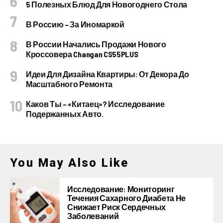
5 Полезных Блюд Для Новогоднего Стола
В Россию – За Иномаркой
В России Начались Продажи Нового
Кроссовера Changan CS55PLUS
Идеи Для Дизайна Квартиры: От Декора До
Масштабного Ремонта
Каков Ты – «китаец»? Исследование
Подержанных Авто.
You May Also Like
Исследование: Мониторинг
Течения Сахарного Диабета Не
Снижает Риск Сердечных
Заболеваний