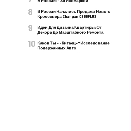
В Россию – За Иномаркой
В России Начались Продажи Нового
Кроссовера Changan CS55PLUS
Идеи Для Дизайна Квартиры: От
Декора До Масштабного Ремонта
Каков Ты – «китаец»? Исследование
Подержанных Авто.