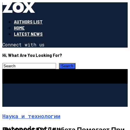
AUTHORS LIST
HOME
LATEST NEWS
Connect with us
Hi, What Are You Looking For?
Наука и технологии
autopodcast.ru
Препарат От Диабета Помогает При