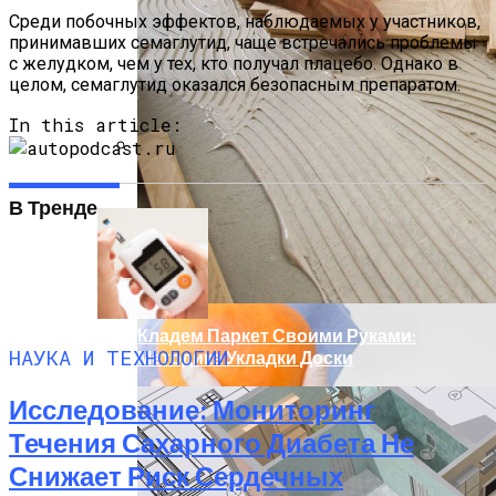
Среди побочных эффектов, наблюдаемых у участников,
принимавших семаглутид, чаще встречались проблемы
с желудком, чем у тех, кто получал плацебо. Однако в
целом, семаглутид оказался безопасным препаратом.
In this article:
Кишечные Бактерии Влияют На
Реакцию На Иммунотерапию У
В Тренде
Пациентов С Мезотелиомой
Кладем Паркет Своими Руками:
НАУКА И ТЕХНОЛОГИИ
Методика Укладки Доски
Исследование: Мониторинг
Течения Сахарного Диабета Не
Снижает Риск Сердечных