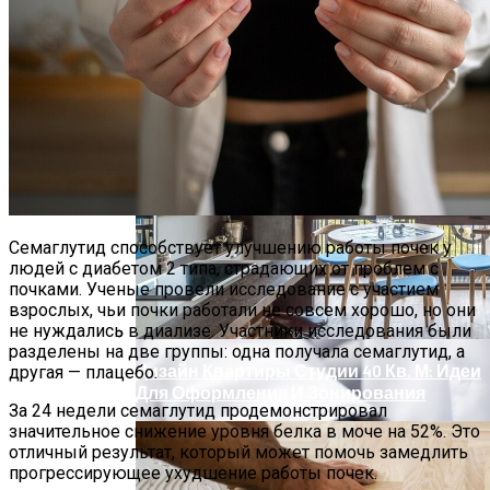
Молодые Люди С Увеличенным Левым
Гиппокампом Склонны К Усилению
Симптомов Депрессии В Сложных
Жизненных Обстоятельствах
Семаглутид способствует улучшению работы почек у
людей с диабетом 2 типа, страдающих от проблем с
почками. Ученые провели исследование с участием
взрослых, чьи почки работали не совсем хорошо, но они
не нуждались в диализе. Участники исследования были
разделены на две группы: одна получала семаглутид, а
Дизайн Квартиры Студии 40 Кв. М: Идеи
другая — плацебо.
Для Оформления И Зонирования
За 24 недели семаглутид продемонстрировал
значительное снижение уровня белка в моче на 52%. Это
отличный результат, который может помочь замедлить
прогрессирующее ухудшение работы почек.