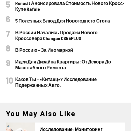
Renault Анонсировала Стоимость Нового Кросс-
Купе Rafale
5 Полезных Блюд Для Новогоднего Стола
В России Начались Продажи Нового
Кроссовера Changan CS55PLUS
В Россию – За Иномаркой
Идеи Для Дизайна Квартиры: От Декора До
Масштабного Ремонта
Каков Ты – «китаец»? Исследование
Подержанных Авто.
You May Also Like
Исследование: Мониторинг