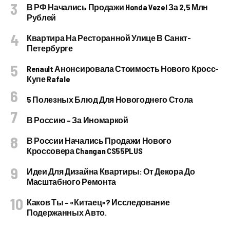
В РФ Начались Продажи Honda Vezel За 2,5 Млн
Рублей
Квартира На Ресторанной Улице В Санкт-
Петербурге
Renault Анонсировала Стоимость Нового Кросс-
Купе Rafale
5 Полезных Блюд Для Новогоднего Стола
В Россию – За Иномаркой
В России Начались Продажи Нового
Кроссовера Changan CS55PLUS
Идеи Для Дизайна Квартиры: От Декора До
Масштабного Ремонта
Каков Ты – «китаец»? Исследование
Подержанных Авто.