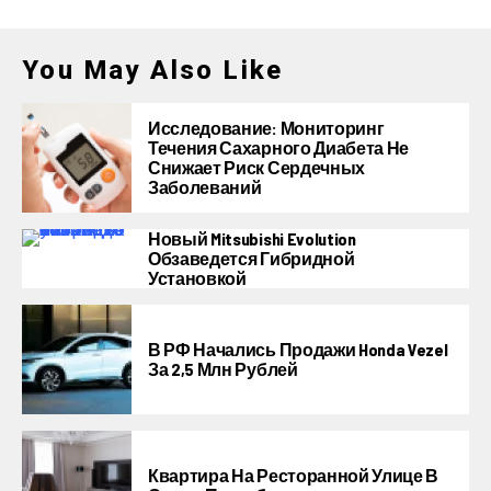
You May Also Like
Исследование: Мониторинг
Течения Сахарного Диабета Не
Снижает Риск Сердечных
Заболеваний
Новый Mitsubishi Evolution
Обзаведется Гибридной
Установкой
В РФ Начались Продажи Honda Vezel
За 2,5 Млн Рублей
Квартира На Ресторанной Улице В