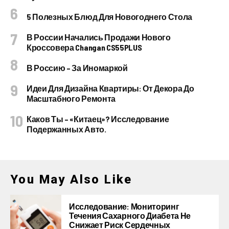
5 Полезных Блюд Для Новогоднего Стола
В России Начались Продажи Нового
Кроссовера Changan CS55PLUS
В Россию – За Иномаркой
Идеи Для Дизайна Квартиры: От Декора До
Масштабного Ремонта
Каков Ты – «китаец»? Исследование
Подержанных Авто.
You May Also Like
Исследование: Мониторинг
Течения Сахарного Диабета Не
Снижает Риск Сердечных