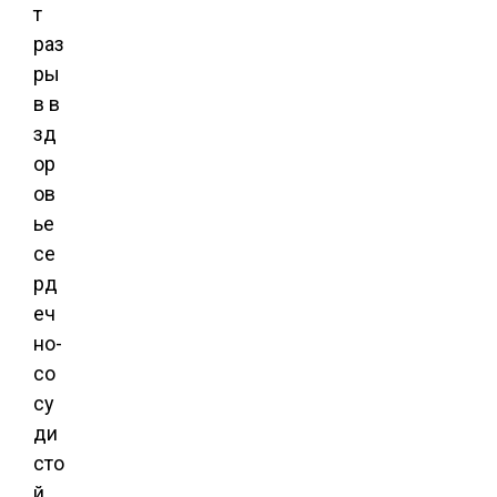
т
раз
ры
в в
зд
ор
ов
ье
се
рд
еч
но-
со
су
ди
сто
й