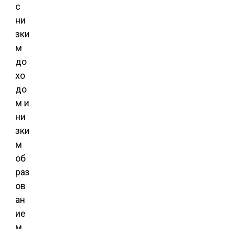
с
ни
зки
м
до
хо
до
м и
ни
зки
м
об
раз
ов
ан
ие
м