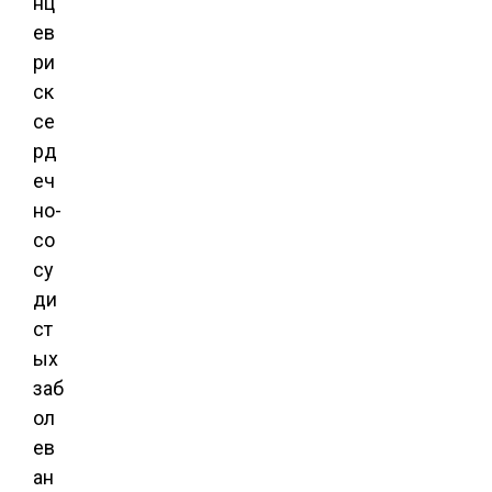
нц
ев
ри
ск
се
рд
еч
но-
со
су
ди
ст
ых
заб
ол
ев
ан