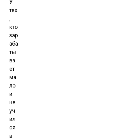
У
тех
,
кто
зар
аба
ты
ва
ет
ма
ло
и
не
уч
ил
ся
в