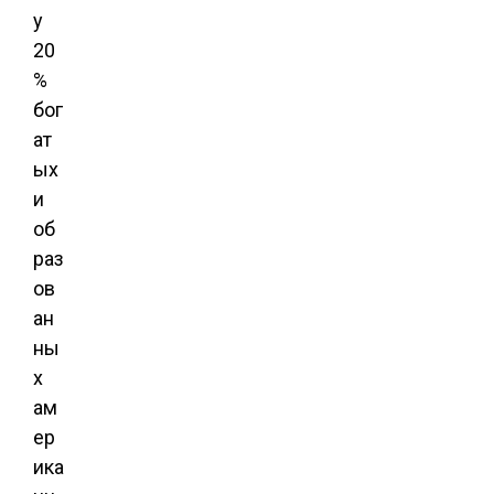
у
20
%
бог
ат
ых
и
об
раз
ов
ан
ны
х
ам
ер
ика