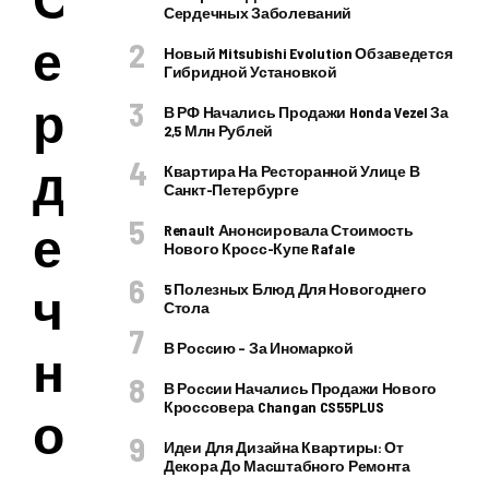
Сердечных Заболеваний
е
Новый Mitsubishi Evolution Обзаведется
Гибридной Установкой
р
В РФ Начались Продажи Honda Vezel За
2,5 Млн Рублей
д
Квартира На Ресторанной Улице В
Санкт-Петербурге
е
Renault Анонсировала Стоимость
Нового Кросс-Купе Rafale
ч
5 Полезных Блюд Для Новогоднего
Стола
В Россию – За Иномаркой
н
В России Начались Продажи Нового
Кроссовера Changan CS55PLUS
о
Идеи Для Дизайна Квартиры: От
Декора До Масштабного Ремонта