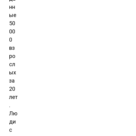
нн
ые
50
00
0
вз
ро
сл
ых
за
20
лет
.
Лю
ди
с