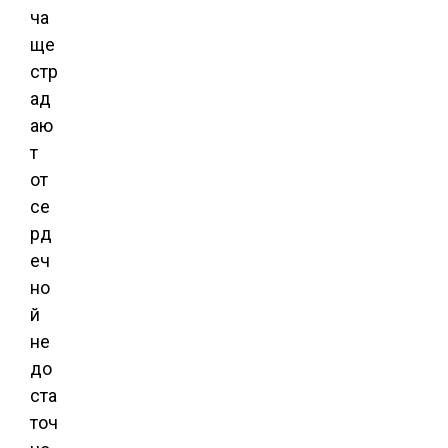
ча
ще
стр
ад
аю
т
от
се
рд
еч
но
й
не
до
ста
точ