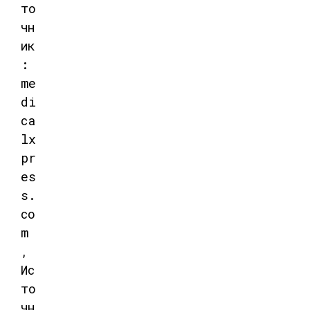
то
чн
ик
:
me
di
ca
lx
pr
es
s.
co
m
,
Ис
то
чн