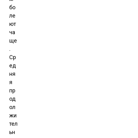
бо
ле
ют
ча
ще
.
Ср
ед
ня
я
пр
од
ол
жи
тел
ьн