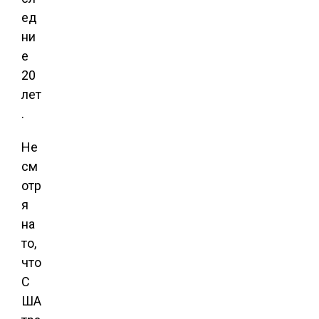
ед
ни
е
20
лет
.
Не
см
отр
я
на
то,
что
С
ША