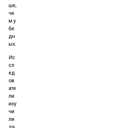
ше,
че
м у
бе
дн
ых.
Ис
сл
ед
ов
ате
ли
изу
чи
ли
да