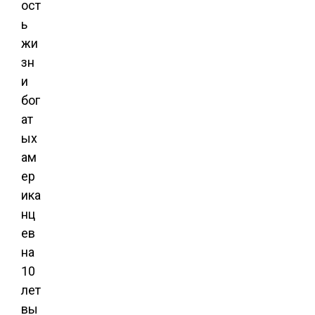
ост
ь
жи
зн
и
бог
ат
ых
ам
ер
ика
нц
ев
на
10
лет
вы