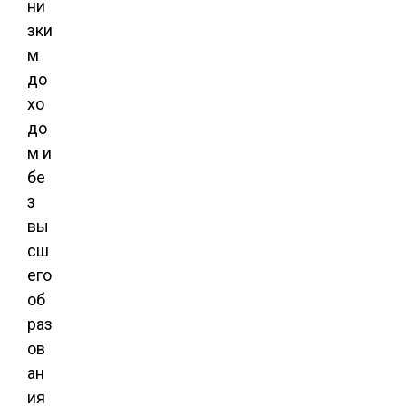
ни
зки
м
до
хо
до
м и
бе
з
вы
сш
его
об
раз
ов
ан
ия