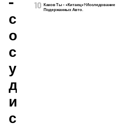
-
Каков Ты – «китаец»? Исследование
Подержанных Авто.
с
о
с
у
д
и
с