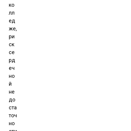
ко
лл
ед
же,
ри
ск
се
рд
еч
но
й
не
до
ста
точ
но