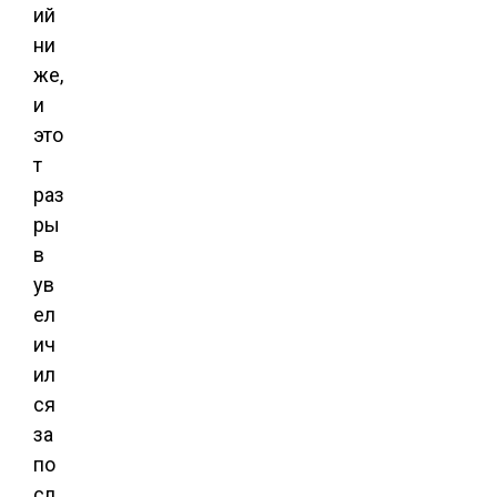
ий
ни
же,
и
это
т
раз
ры
в
ув
ел
ич
ил
ся
за
по
сл