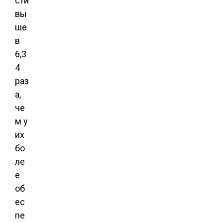
сти
вы
ше
в
6,3
4
раз
а,
че
м у
их
бо
ле
е
об
ес
пе