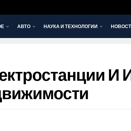
ОЕ
АВТО
НАУКА И ТЕХНОЛОГИИ
НОВОС
ктростанции И И
движимости