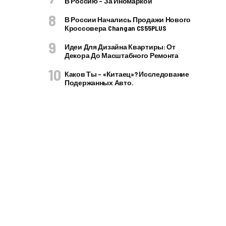
В Россию – За Иномаркой
В России Начались Продажи Нового
Кроссовера Changan CS55PLUS
Идеи Для Дизайна Квартиры: От
Декора До Масштабного Ремонта
Каков Ты – «китаец»? Исследование
Подержанных Авто.