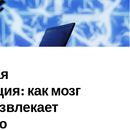
ая
ия: как мозг
извлекает
ю