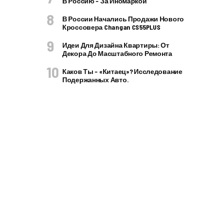
В Россию – За Иномаркой
В России Начались Продажи Нового
Кроссовера Changan CS55PLUS
Идеи Для Дизайна Квартиры: От
Декора До Масштабного Ремонта
Каков Ты – «китаец»? Исследование
Подержанных Авто.