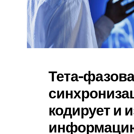
Тета-фазов
синхронизац
кодирует и 
информаци