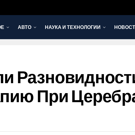
ОЕ
АВТО
НАУКА И ТЕХНОЛОГИИ
НОВОС
и Разновидност
апию При Цереб