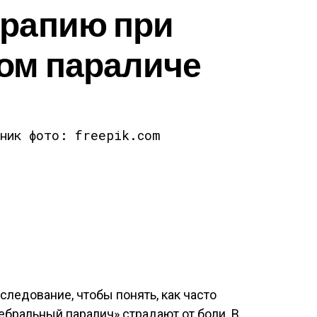
ерапию при
ом параличе
чник фото: freepik.com
ледование, чтобы понять, как часто
бральный паралич» страдают от боли. В