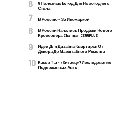
5 Полезных Блюд Для Новогоднего
Стола
В Россию – За Иномаркой
В России Начались Продажи Нового
Кроссовера Changan CS55PLUS
Идеи Для Дизайна Квартиры: От
Декора До Масштабного Ремонта
Каков Ты – «китаец»? Исследование
Подержанных Авто.