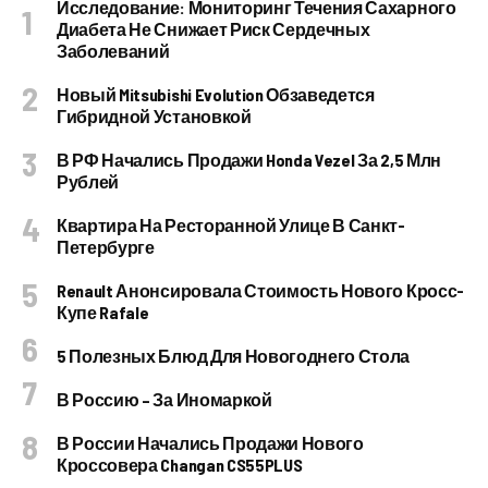
Исследование: Мониторинг Течения Сахарного
Диабета Не Снижает Риск Сердечных
Заболеваний
Новый Mitsubishi Evolution Обзаведется
Гибридной Установкой
В РФ Начались Продажи Honda Vezel За 2,5 Млн
Рублей
Квартира На Ресторанной Улице В Санкт-
Петербурге
Renault Анонсировала Стоимость Нового Кросс-
Купе Rafale
5 Полезных Блюд Для Новогоднего Стола
В Россию – За Иномаркой
В России Начались Продажи Нового
Кроссовера Changan CS55PLUS