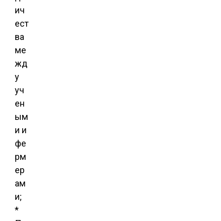
ич
ест
ва
ме
жд
у
уч
ен
ым
и и
фе
рм
ер
ам
и;
*