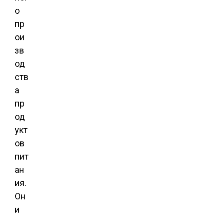
о
пр
ои
зв
од
ств
а
пр
од
укт
ов
пит
ан
ия.
Он
и