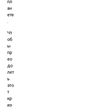
пл
ан
ете
.
Чт
об
ы
пр
ео
до
лет
ь
это
т
кр
из