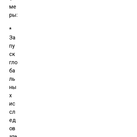
ме
ры:
*
За
пу
ск
гло
ба
ль
ны
х
ис
сл
ед
ов
ате