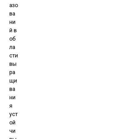
азо
ва
ни
й в
об
ла
сти
вы
ра
щи
ва
ни
я
уст
ой
чи