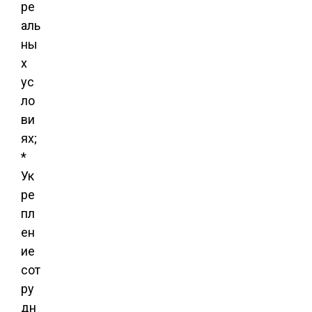
ре
аль
ны
х
ус
ло
ви
ях;
*
Ук
ре
пл
ен
ие
сот
ру
дн