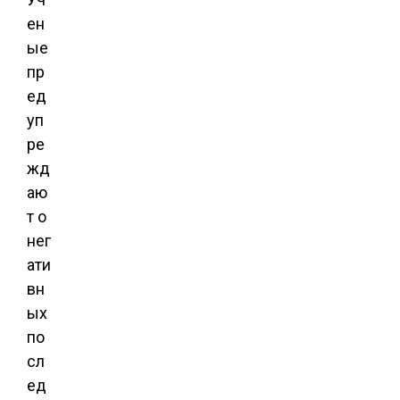
ен
ые
пр
ед
уп
ре
жд
аю
т о
нег
ати
вн
ых
по
сл
ед