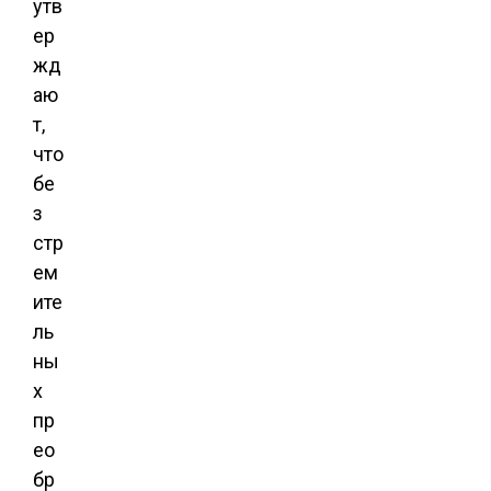
утв
ер
жд
аю
т,
что
бе
з
стр
ем
ите
ль
ны
х
пр
ео
бр