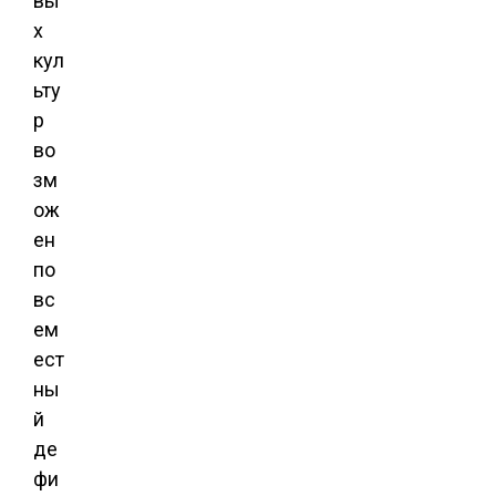
вы
х
кул
ьту
р
во
зм
ож
ен
по
вс
ем
ест
ны
й
де
фи