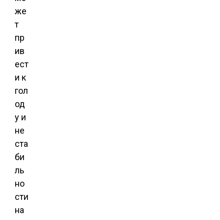
же
т
пр
ив
ест
и к
гол
од
у и
не
ста
би
ль
но
сти
на