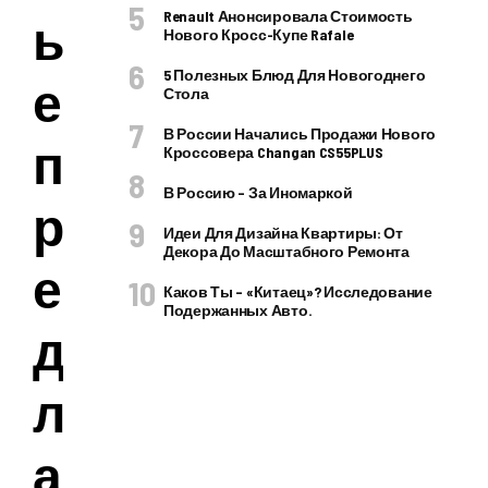
Renault Анонсировала Стоимость
ы
Нового Кросс-Купе Rafale
5 Полезных Блюд Для Новогоднего
е
Стола
В России Начались Продажи Нового
п
Кроссовера Changan CS55PLUS
В Россию – За Иномаркой
р
Идеи Для Дизайна Квартиры: От
Декора До Масштабного Ремонта
е
Каков Ты – «китаец»? Исследование
Подержанных Авто.
д
л
а