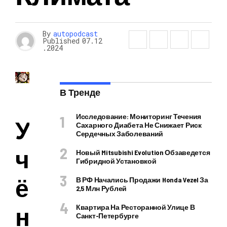
By
autopodcast
Published
07.12
.2024
В Тренде
Исследование: Мониторинг Течения
У
Сахарного Диабета Не Снижает Риск
Сердечных Заболеваний
ч
Новый Mitsubishi Evolution Обзаведется
Гибридной Установкой
ё
В РФ Начались Продажи Honda Vezel За
2,5 Млн Рублей
н
Квартира На Ресторанной Улице В
Санкт-Петербурге