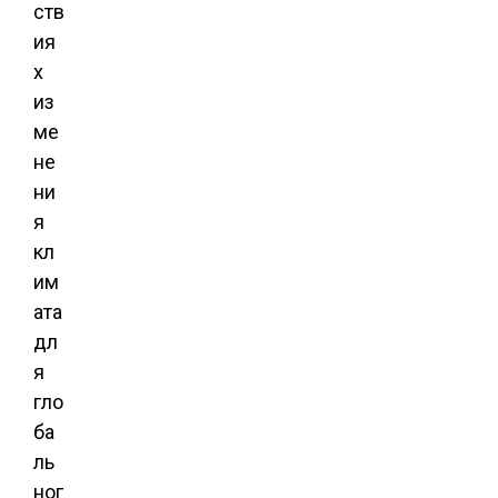
ств
ия
х
из
ме
не
ни
я
кл
им
ата
дл
я
гло
ба
ль
ног