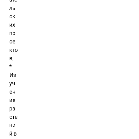
ль
ск
их
пр
ое
кто
в;
*
Из
уч
ен
ие
ра
сте
ни
й в