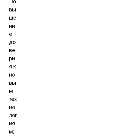
По
вы
ше
ни
е
до
ве
ри
я к
но
вы
м
тех
но
лог
ия
м;