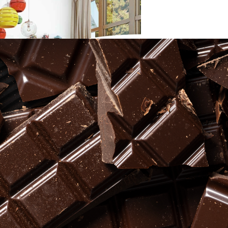
 Кросс-Купе Rafale
ивнее Других Снижает Тяжесть Заболевания Оспой У П
бираем Ключевые Детали Для Интерьера
ное Употребление Кофе И Жирной Пищи Приводит К Т
 Изменения Питания И Климата