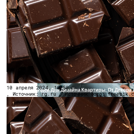
Установлено, Что Менструальный Цикл 
10 апреля 2024, 10:50
Идеи Для Дизайна Квартиры: От Декора
, Источник: rg.ru , Источник фото: freepik.c
В Рамках Новой Единой Субсидии Турпое