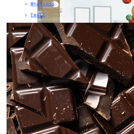
Whatsapp
Renault Анонсировала Стоимость Нового
Email
Новая Вакцина На Основе МРНК Эффект
Дизайнерские Идеи Для Квартиры: Раз
Врач Денисова Сообщила, Что Избыточ
Крупнейший В Мире Примат Умер Из-За