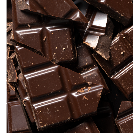
Новый Метод Сканирования Мозга Пом
Дизайн Квартиры Студии 40 Кв. М: Иде
Технологи Машинного Обучения Спосо