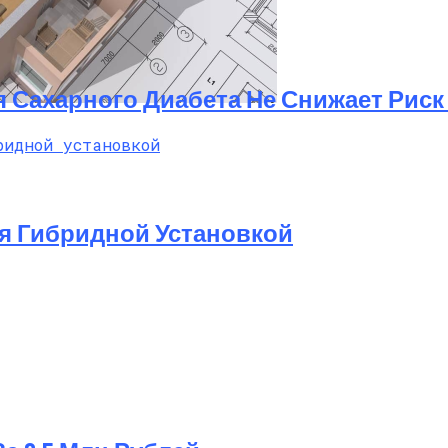
я Сахарного Диабета Не Снижает Рис
ые Облегчат Ваш Ремонт
ется Гибридной Установкой