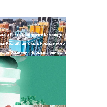
мки Рестайлингового Компактного Кроссовера Creta
остей Хранения Промышленных Товаров
Для Автосервиса: Советы И Рекомендации
оро Приедет В РФ
терии, Советы Экспертов