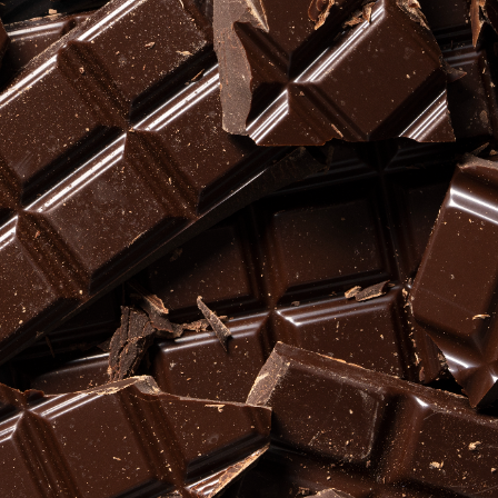
огает Выявить Причины Депрессии
и Для Оформления И Зонирования
бствуют Улучшению Методов Электростимуляции