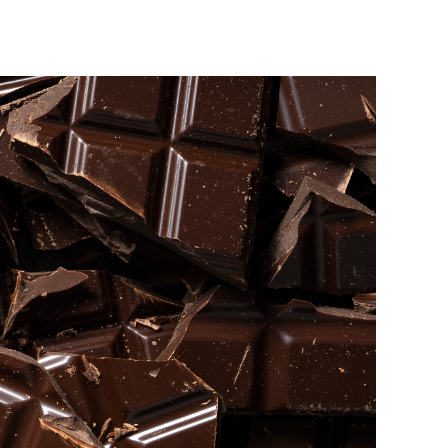
риматов
ромбообразованию