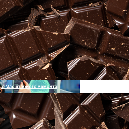
Влияет На Распространение Мутантных Клеток В Ткан
 До Масштабного Ремонта
om
здки По России Увеличатся На 11 Млн