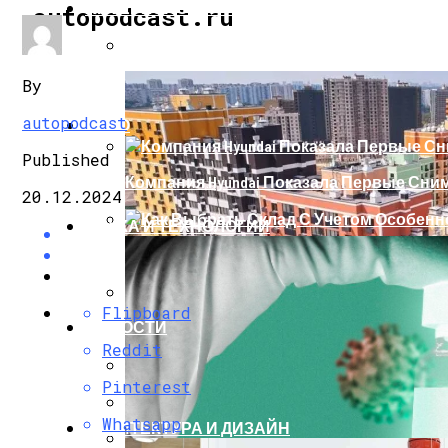
ИНТЕРЕСНОЕ И ПОЗНАВАТЕЛЬНОЕ
autopodcast.ru
Получаем Выигрыш В Новых Играх
By
autopodcast
АВТО
Published
Компания Hyundai Показала Первые Сни
20.12.2024
НАУКА И ТЕХНОЛОГИИ
Как Выбрать Склад С Учетом Особенн
Flipboard
НОВОСТИ
Как Правильно Выбрать Оборудование 
Reddit
Pinterest
Новый Рамный Внедорожник Haval H9 Ск
Whatsapp
АРХИТЕКТУРА И ДИЗАЙН
Как Выбрать Новостройку: Главные Кри