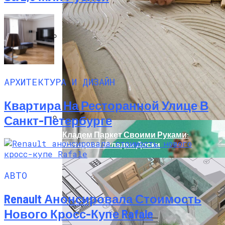
Исследование Позвоночника
Показывает, Что Усталость Мышц
Может Быть Причиной Боли В Шее
АРХИТЕКТУРА И ДИЗАЙН
Квартира На Ресторанной Улице В
Санкт-Петербурге
Кладем Паркет Своими Руками:
Методика Укладки Доски
АВТО
Renault Анонсировала Стоимость
Нового Кросс-Купе Rafale