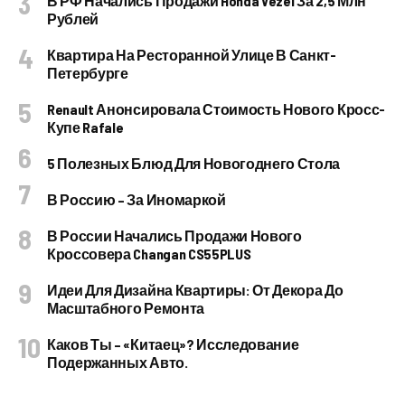
В РФ Начались Продажи Honda Vezel За 2,5 Млн
Рублей
Квартира На Ресторанной Улице В Санкт-
Петербурге
Renault Анонсировала Стоимость Нового Кросс-
Купе Rafale
5 Полезных Блюд Для Новогоднего Стола
В Россию – За Иномаркой
В России Начались Продажи Нового
Кроссовера Changan CS55PLUS
Идеи Для Дизайна Квартиры: От Декора До
Масштабного Ремонта
Каков Ты – «китаец»? Исследование
Подержанных Авто.