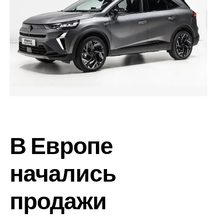
В Европе
начались
продажи