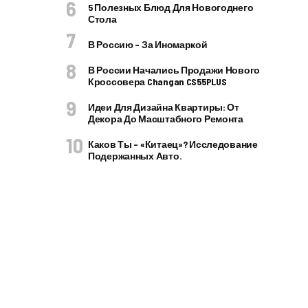
5 Полезных Блюд Для Новогоднего
Стола
В Россию – За Иномаркой
В России Начались Продажи Нового
Кроссовера Changan CS55PLUS
Идеи Для Дизайна Квартиры: От
Декора До Масштабного Ремонта
Каков Ты – «китаец»? Исследование
Подержанных Авто.