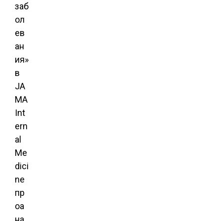
заб
ол
ев
ан
ия»
в
JA
MA
Int
ern
al
Me
dici
ne
пр
оа
на