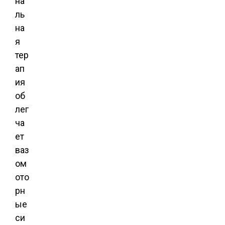
на
ль
на
я
тер
ап
ия
об
лег
ча
ет
ваз
ом
ото
рн
ые
си