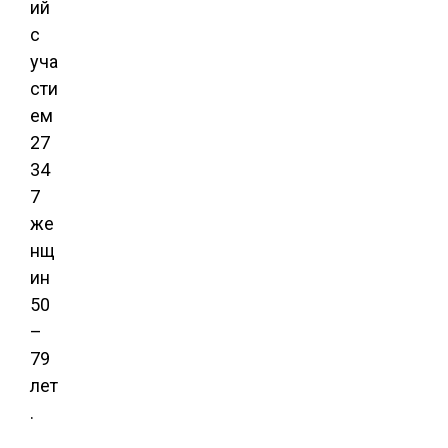
ий
с
уча
сти
ем
27
34
7
же
нщ
ин
50
–
79
лет
.