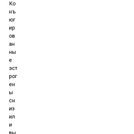
Ко
нъ
юг
ир
ов
ан
ны
е
эст
рог
ен
ы
сн
из
ил
и
вы