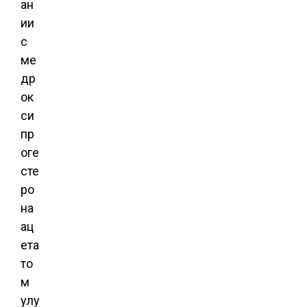
ан
ии
с
ме
др
ок
си
пр
оге
сте
ро
на
ац
ета
то
м
улу