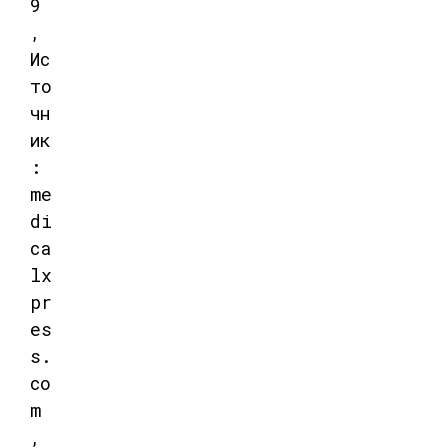
9
,
Ис
то
чн
ик
:
me
di
ca
lx
pr
es
s.
co
m
,