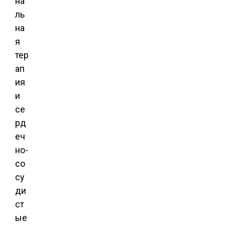
на
ль
на
я
тер
ап
ия
и
се
рд
еч
но-
со
су
ди
ст
ые