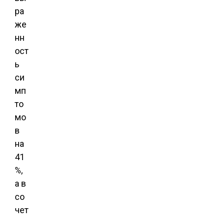
ра
же
нн
ост
ь
си
мп
то
мо
в
на
41
%,
а в
со
чет