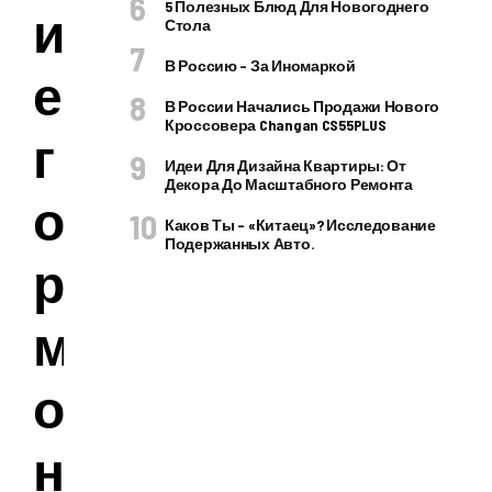
5 Полезных Блюд Для Новогоднего
и
Стола
В Россию – За Иномаркой
е
В России Начались Продажи Нового
Кроссовера Changan CS55PLUS
г
Идеи Для Дизайна Квартиры: От
Декора До Масштабного Ремонта
о
Каков Ты – «китаец»? Исследование
Подержанных Авто.
р
м
о
н