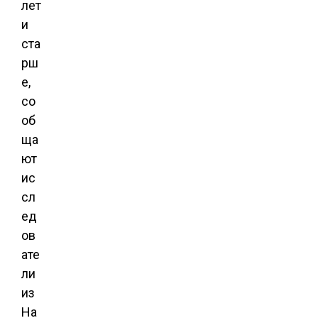
лет
и
ста
рш
е,
со
об
ща
ют
ис
сл
ед
ов
ате
ли
из
На