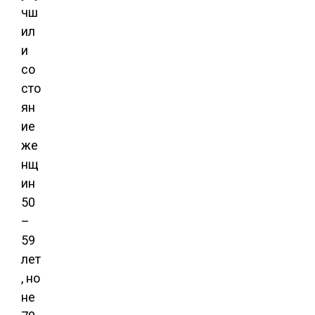
чш
ил
и
со
сто
ян
ие
же
нщ
ин
50
–
59
лет
, но
не