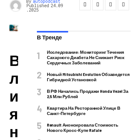
By
autopodcast
Published
24.09
.2025
В Тренде
Исследование: Мониторинг Течения
В
Сахарного Диабета Не Снижает Риск
Сердечных Заболеваний
л
Новый Mitsubishi Evolution Обзаведется
Гибридной Установкой
и
В РФ Начались Продажи Honda Vezel За
2,5 Млн Рублей
я
Квартира На Ресторанной Улице В
Санкт-Петербурге
Renault Анонсировала Стоимость
н
Нового Кросс-Купе Rafale