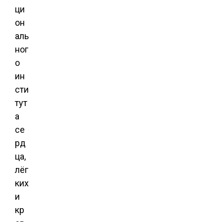
ци
он
аль
ног
о
ин
сти
тут
а
се
рд
ца,
лёг
ких
и
кр