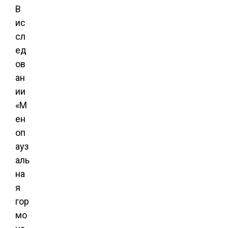
В
ис
сл
ед
ов
ан
ии
«М
ен
оп
ауз
аль
на
я
гор
мо