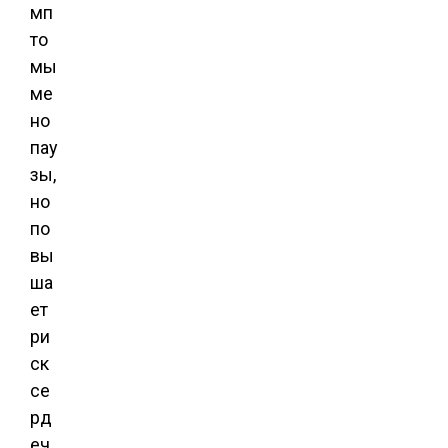
мп
то
мы
ме
но
пау
зы,
но
по
вы
ша
ет
ри
ск
се
рд
еч