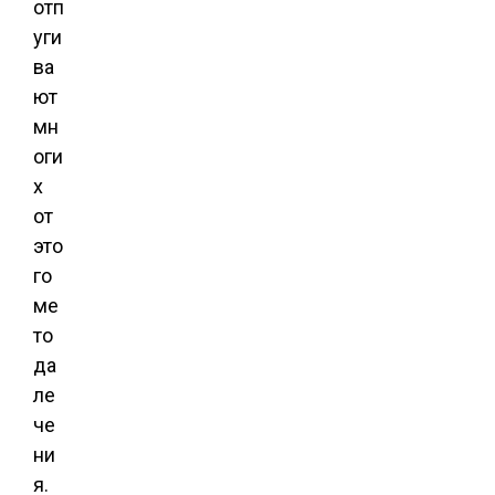
отп
уги
ва
ют
мн
оги
х
от
это
го
ме
то
да
ле
че
ни
я.