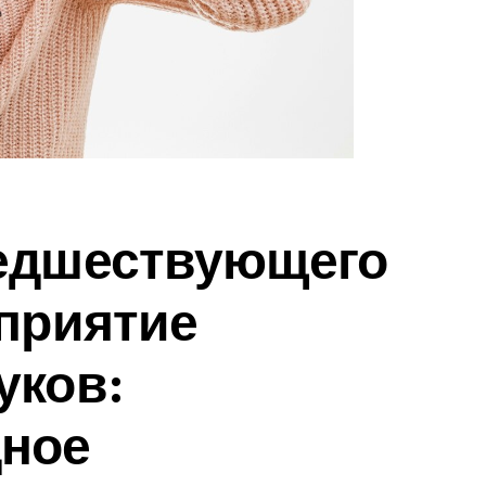
едшествующего
приятие
уков:
ное