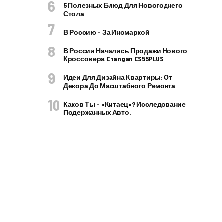
5 Полезных Блюд Для Новогоднего
Стола
В Россию – За Иномаркой
В России Начались Продажи Нового
Кроссовера Changan CS55PLUS
Идеи Для Дизайна Квартиры: От
Декора До Масштабного Ремонта
Каков Ты – «китаец»? Исследование
Подержанных Авто.