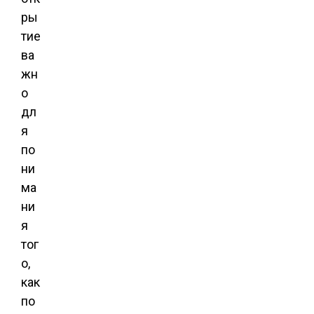
ры
тие
ва
жн
о
дл
я
по
ни
ма
ни
я
тог
о,
как
по