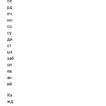
се
рд
еч
но-
со
су
ди
ст
ых
заб
ол
ев
ан
ий.
Ка
жд