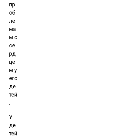
пр
об
ле
ма
м с
се
рд
це
м у
его
де
тей
.
У
де
тей