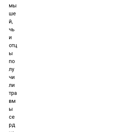
мы
ше
й,
чь
и
отц
ы
по
лу
чи
ли
тра
вм
ы
се
рд