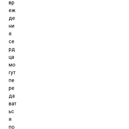
вр
еж
де
ни
я
се
рд
ца
мо
гут
пе
ре
да
ват
ьс
я
по