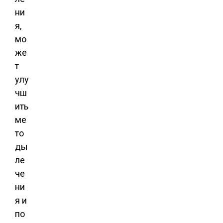
ни
я,
мо
же
т
улу
чш
ить
ме
то
ды
ле
че
ни
я и
по