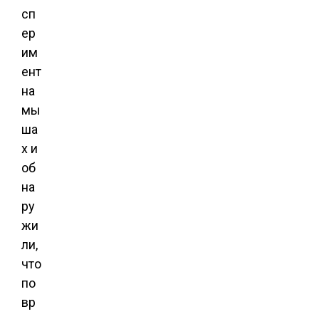
сп
ер
им
ент
на
мы
ша
х и
об
на
ру
жи
ли,
что
по
вр