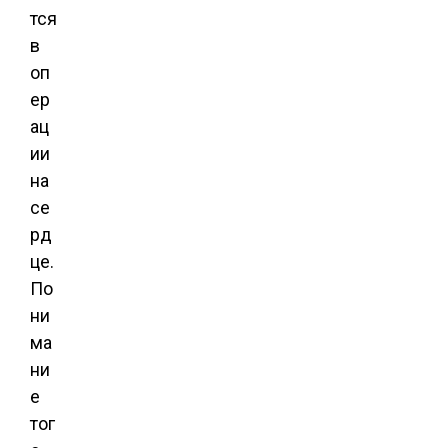
тся
в
оп
ер
ац
ии
на
се
рд
це.
По
ни
ма
ни
е
тог