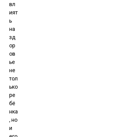
вл
ият
ь
на
зд
ор
ов
ье
не
тол
ько
ре
бё
нка
, но
и
его