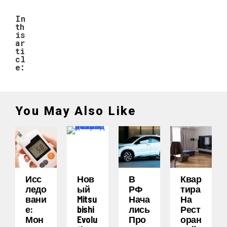
In
th
is
ar
ti
cl
e:
You May Also Like
Исс
Нов
В
Квар
Ледо
Ый
РФ
Тира
Вани
Mitsu
Нача
На
Е:
Bishi
Лись
Рест
Мон
Evolu
Про
Оран