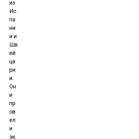
из
Ис
па
ни
и и
Шв
ей
ца
ри
и.
Он
и
пр
ов
ел
и
эк