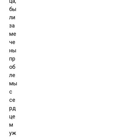
ца,
бы
ли
за
ме
че
ны
пр
об
ле
мы
с
се
рд
це
м
уж