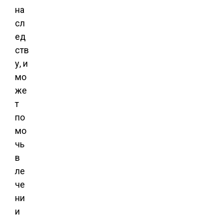
на
сл
ед
ств
у, и
мо
же
т
по
мо
чь
в
ле
че
ни
и