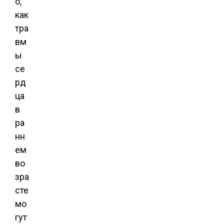
о,
как
тра
вм
ы
се
рд
ца
в
ра
нн
ем
во
зра
сте
мо
гут