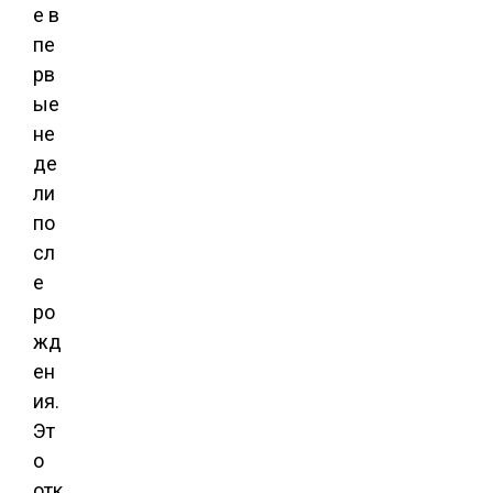
е в
пе
рв
ые
не
де
ли
по
сл
е
ро
жд
ен
ия.
Эт
о
отк