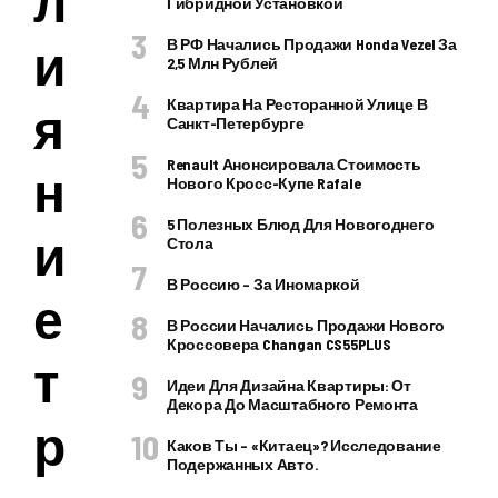
л
Гибридной Установкой
и
В РФ Начались Продажи Honda Vezel За
2,5 Млн Рублей
Квартира На Ресторанной Улице В
я
Санкт-Петербурге
Renault Анонсировала Стоимость
н
Нового Кросс-Купе Rafale
5 Полезных Блюд Для Новогоднего
и
Стола
В Россию – За Иномаркой
е
В России Начались Продажи Нового
Кроссовера Changan CS55PLUS
т
Идеи Для Дизайна Квартиры: От
Декора До Масштабного Ремонта
р
Каков Ты – «китаец»? Исследование
Подержанных Авто.