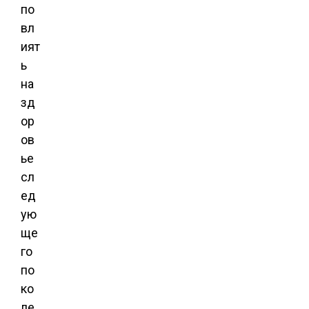
по
вл
ият
ь
на
зд
ор
ов
ье
сл
ед
ую
ще
го
по
ко
ле