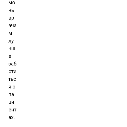
мо
чь
вр
ача
м
лу
чш
е
заб
оти
тьс
я о
па
ци
ент
ах.