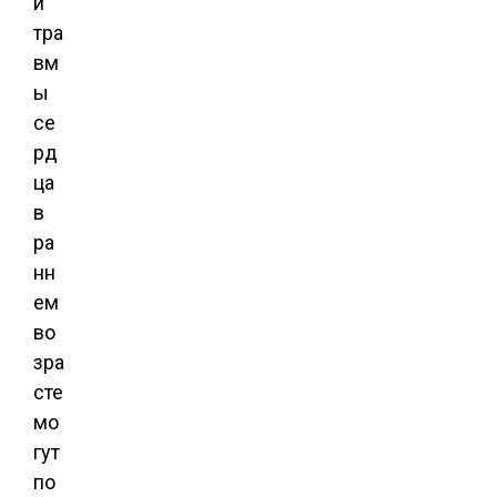
и
тра
вм
ы
се
рд
ца
в
ра
нн
ем
во
зра
сте
мо
гут
по