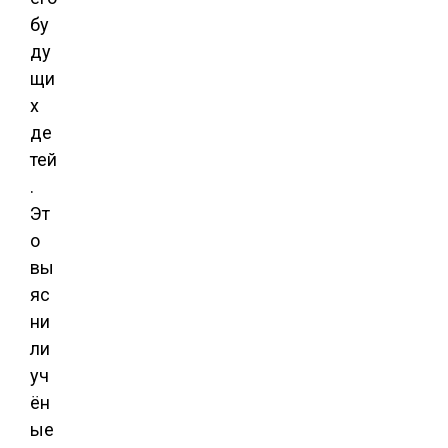
бу
ду
щи
х
де
тей
.
Эт
о
вы
яс
ни
ли
уч
ён
ые