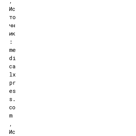
,
Ис
то
чн
ик
:
me
di
ca
lx
pr
es
s.
co
m
,
Ис