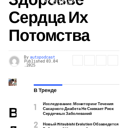
АРХИТЕКТУРА И
ДИЗАЙН
Сердца Их
Потомства
By
autopodcast
Published
03.04
.2025
В Тренде
Исследование: Мониторинг Течения
В
Сахарного Диабета Не Снижает Риск
Сердечных Заболеваний
Новый Mitsubishi Evolution Обзаведется