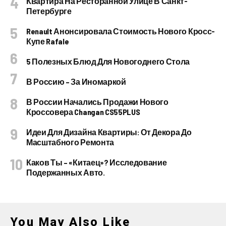
Квартира На Ресторанной Улице В Санкт-
Петербурге
Renault Анонсировала Стоимость Нового Кросс-
Купе Rafale
5 Полезных Блюд Для Новогоднего Стола
В Россию – За Иномаркой
В России Начались Продажи Нового
Кроссовера Changan CS55PLUS
Идеи Для Дизайна Квартиры: От Декора До
Масштабного Ремонта
Каков Ты – «китаец»? Исследование
Подержанных Авто.
You May Also Like