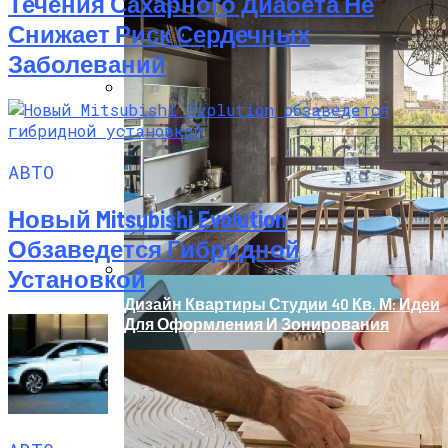
Течения Сахарного Диабета Не
Снижает Риск Сердечных
Заболеваний
Модель, Подобная ChatGPT, Способна
Диагностировать Рак И Предлагать
Варианты Лечения
АВТО
Новый Mitsubishi Evolution
Обзаведется Гибридной
Установкой
Дизайн Квартиры Студии 40 Кв. М: Идеи
Для Оформления И Зонирования