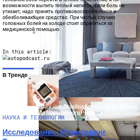
возможности выпить тёплый напиток. Если боль не
утихает, надо принять противовоспалительное и
обезболивающее средство. При частых случаях
головных болей на холоде стоит обратиться за
Врач Денисова Сообщила, Что
медицинской помощью.
Избыточное Употребление Кофе И
Жирной Пищи Приводит К
Использование Искусственного
Тромбообразованию
Интеллекта Помогает Лучше
In this article:
Подготовить Будущих Нейрохирургов
В Тренде
Идеи Для Дизайна Квартиры: От Декора
До Масштабного Ремонта
НАУКА И ТЕХНОЛОГИИ
Исследование: Мониторинг