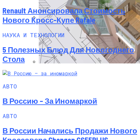
Renault Анонсировала Стоимость
Нового Кросс-Купе Rafale
Новая Вакцина На Основе МРНК
НАУКА И ТЕХНОЛОГИИ
Эффективнее Других Снижает Тяжесть
Заболевания Оспой У Приматов
5 Полезных Блюд Для Новогоднего
Стола
Программы Планировки Квартир,
Которые Облегчат Ваш Ремонт
АВТО
В Россию – За Иномаркой
АВТО
В России Начались Продажи Нового
Кроссовера Changan CS55PLUS