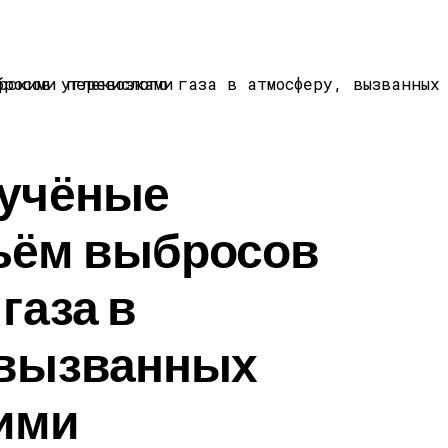
 учёные
ъём выбросов
газа в
 вызванных
ими