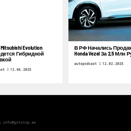
itsubishi Evolution
В РФ Начались Прода
дется Гибридной
Honda Vezel За 2,5 Млн 
вкой
autopodcast
12.02.2025
ast
12.06.2025
ь info@gototop.ee