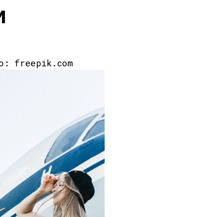
и
то: freepik.com