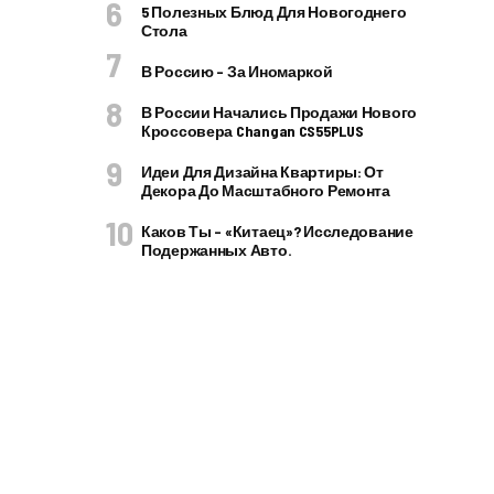
5 Полезных Блюд Для Новогоднего
Стола
В Россию – За Иномаркой
В России Начались Продажи Нового
Кроссовера Changan CS55PLUS
Идеи Для Дизайна Квартиры: От
Декора До Масштабного Ремонта
Каков Ты – «китаец»? Исследование
Подержанных Авто.