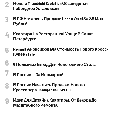
Новый Mitsubishi Evolution Обзаведется
Гибридной Установкой
В РФ Начались Продажи Honda Vezel За 2,5 Млн
Рублей
Квартира На Ресторанной Улице В Санкт-
Петербурге
Renault Анонсировала Стоимость Нового Кросс-
Купе Rafale
5 Полезных Блюд Для Новогоднего Стола
В Россию – За Иномаркой
В России Начались Продажи Нового
Кроссовера Changan CS55PLUS
Идеи Для Дизайна Квартиры: От Декора До
Масштабного Ремонта