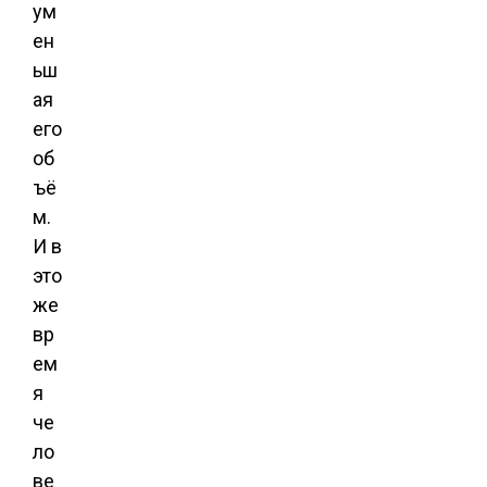
ум
ен
ьш
ая
его
об
ъё
м.
И в
это
же
вр
ем
я
че
ло
ве