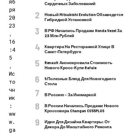
яб
Сердечных Заболеваний
ря
Новый Mitsubishi Evolution Обзаведется
20
Гибридной Установкой
23
В РФ Начались Продажи Honda Vezel За
,
2,5 Млн Рублей
16
Квартира На Ресторанной Улице В
:4
Санкт-Петербурге
5
Renault Анонсировала Стоимость
,
Нового Кросс-Купе Rafale
Ис
5 Полезных Блюд Для Новогоднего
то
Стола
чн
В Россию – За Иномаркой
ик
:
В России Начались Продажи Нового
Кроссовера Changan CS55PLUS
ww
w.
Идеи Для Дизайна Квартиры: От
Декора До Масштабного Ремонта
ga