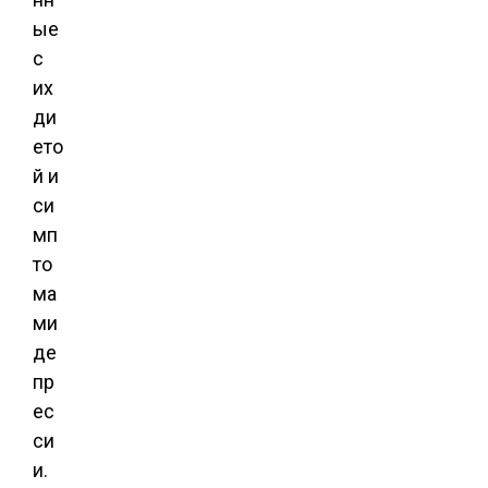
ые
с
их
ди
ето
й и
си
мп
то
ма
ми
де
пр
ес
си
и.