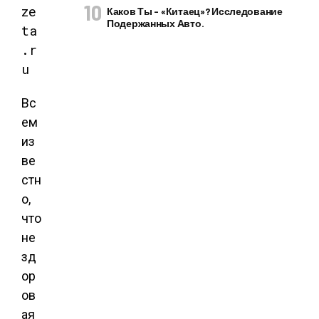
ze
Каков Ты – «китаец»? Исследование
Подержанных Авто.
ta
.r
u
Вс
ем
из
ве
стн
о,
что
не
зд
ор
ов
ая