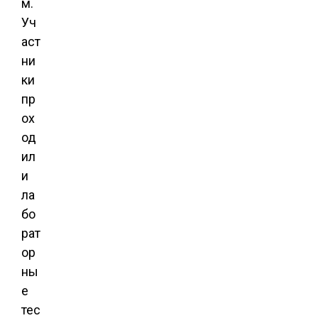
м.
Уч
аст
ни
ки
пр
ох
од
ил
и
ла
бо
рат
ор
ны
е
тес