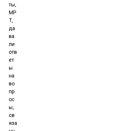
ты,
МР
Т,
да
ва
ли
отв
ет
ы
на
во
пр
ос
ы,
св
яза
нн