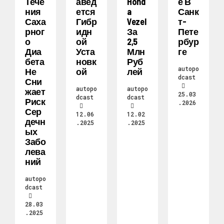
Тече
Авед
Hond
Е В
Ния
Ется
A
Санк
Саха
Гибр
Vezel
Т-
Рног
Идн
За
Пете
О
Ой
2,5
Рбур
Диа
Уста
Млн
Ге
Бета
Новк
Руб
autopo
Не
Ой
Лей
dcast
Сни
autopo
autopo
Жает
25.03
dcast
dcast
Риск
.2026
Сер
12.06
12.02
Дечн
.2025
.2025
Ых
Забо
Лева
Ний
autopo
dcast
28.03
.2025