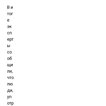
В и
тог
е
эк
сп
ерт
ы
со
об
щи
ли,
что
лю
ди,
уп
отр