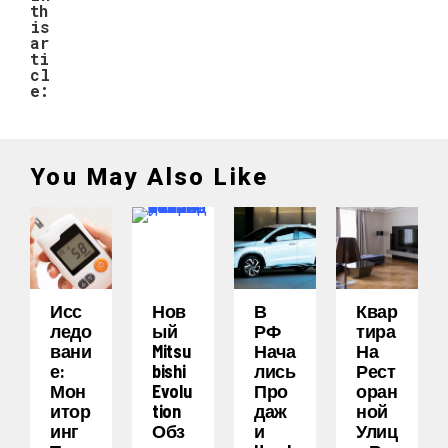
th
is
ar
ti
cl
e:
You May Also Like
Исс
Нов
В
Квар
Ледо
Ый
РФ
Тира
Вани
Mitsu
Нача
На
Е:
Bishi
Лись
Рест
Мон
Evolu
Про
Оран
Итор
Tion
Даж
Ной
Инг
Обз
И
Улиц