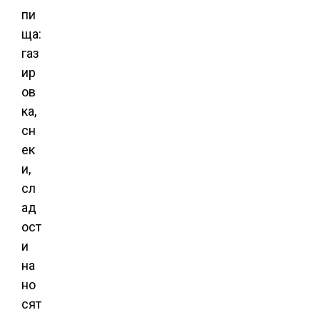
пи
ща:
газ
ир
ов
ка,
сн
ек
и,
сл
ад
ост
и
на
но
сят