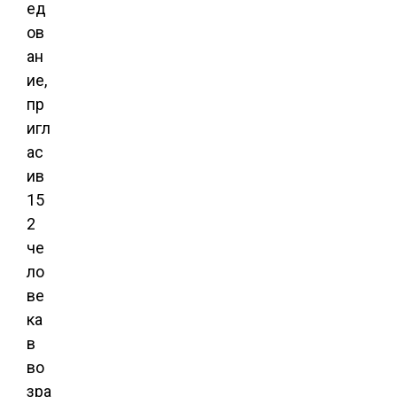
ед
ов
ан
ие,
пр
игл
ас
ив
15
2
че
ло
ве
ка
в
во
зра