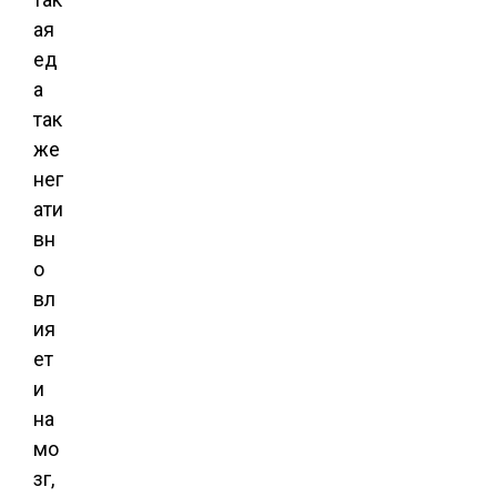
ая
ед
а
так
же
нег
ати
вн
о
вл
ия
ет
и
на
мо
зг,