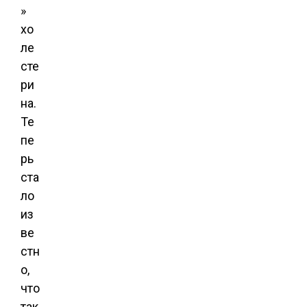
»
хо
ле
сте
ри
на.
Те
пе
рь
ста
ло
из
ве
стн
о,
что
так