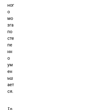
ног
о
мо
зга
по
сте
пе
нн
о
ум
ен
ьш
ает
ся.
In