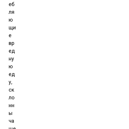
еб
ля
ю
щи
е
вр
ед
ну
ю
ед
у,
ск
ло
нн
ы
ча
ще