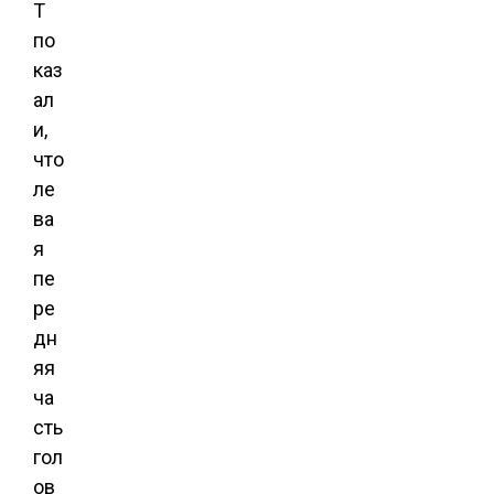
Т
по
каз
ал
и,
что
ле
ва
я
пе
ре
дн
яя
ча
сть
гол
ов