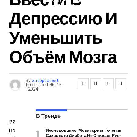
АРХИТЕКТУРА И
ДИЗАЙН
Депрессию И
Уменьшить
Объём Мозга
By
autopodcast
Published
06.10
.2024
В Тренде
20
но
Исследование: Мониторинг Течения
Сахарного Диабета Не Снижает Риск