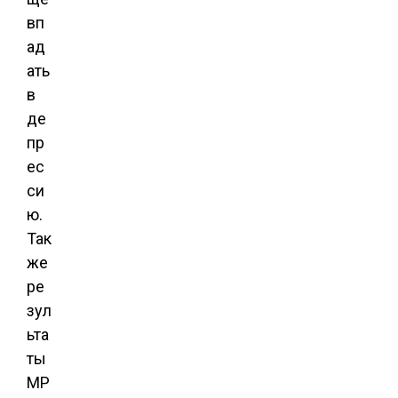
вп
ад
ать
в
де
пр
ес
си
ю.
Так
же
ре
зул
ьта
ты
МР