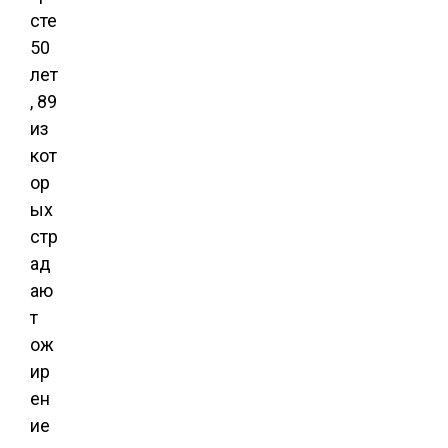
сте
50
лет
, 89
из
кот
ор
ых
стр
ад
аю
т
ож
ир
ен
ие