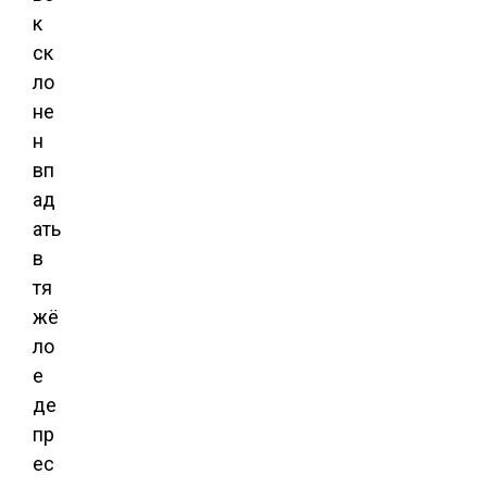
к
ск
ло
не
н
вп
ад
ать
в
тя
жё
ло
е
де
пр
ес