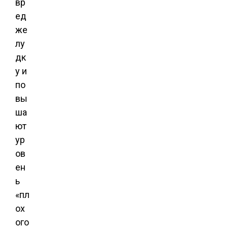
вр
ед
же
лу
дк
у и
по
вы
ша
ют
ур
ов
ен
ь
«пл
ох
ого