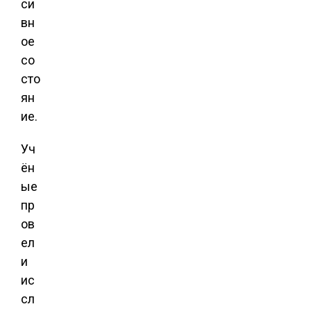
си
вн
ое
со
сто
ян
ие.
Уч
ён
ые
пр
ов
ел
и
ис
сл