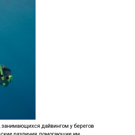
 занимающихся дайвингом у берегов
еские различия, помогающие им