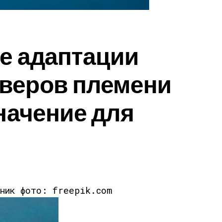
е адаптации
веров племени
значение для
чник фото: freepik.com