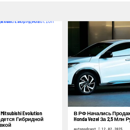
itsubishi Evolution
В РФ Начались Прода
дется Гибридной
Honda Vezel За 2,5 Млн 
вкой
autopodcast
12.02.2025