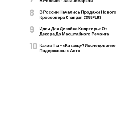
В Россию – За Иномаркой
В России Начались Продажи Нового
Кроссовера Changan CS55PLUS
Идеи Для Дизайна Квартиры: От
Декора До Масштабного Ремонта
Каков Ты – «китаец»? Исследование
Подержанных Авто.