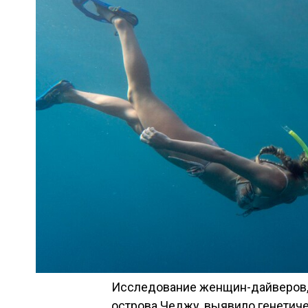
Исследование женщин-дайверов,
острова Чеджу, выявило генетич