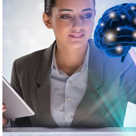
Использование Искусственного
Интеллекта Помогает Лучше
Подготовить Будущих Нейрохирургов
Дизайн Квартиры Студии 40 Кв. М: Идеи
Для Оформления И Зонирования