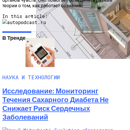
органов чувств. Оно помогает объединить разные
теории о том, как работает сознание.
In this article:
Исследование Позвоночника
Показывает, Что Усталость Мышц
В Тренде
Может Быть Причиной Боли В Шее
Программы Планировки Квартир,
Которые Облегчат Ваш Ремонт
НАУКА И ТЕХНОЛОГИИ
Исследование: Мониторинг
Течения Сахарного Диабета Не
Снижает Риск Сердечных
Заболеваний