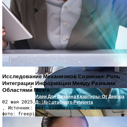
Врач Денисова Сообщила, Что
Избыточное Употребление Кофе И
Жирной Пищи Приводит К
Исследование Показало, Что Польза
Тромбообразованию
От Содержания Домашнего Животного
Может Быть Переоценена
Исследование Механизмов Сознания: Роль
Интеграции Информации Между Разными
Областями Мозга
Идеи Для Дизайна Квартиры: От Декора
02 мая 2025, 04:53
До Масштабного Ремонта
, Источник: medicalxpress.com , Источник
фото: freepik.com