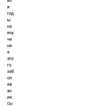
ил
и
год
ы
на
изу
че
ни
е
это
го
заб
ол
ев
ан
ия.
Он