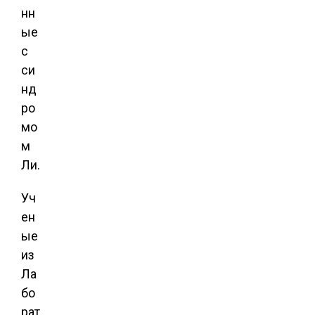
нн
ые
с
си
нд
ро
мо
м
Ли.
Уч
ен
ые
из
Ла
бо
рат