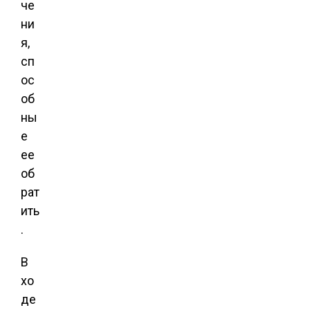
че
ни
я,
сп
ос
об
ны
е
ее
об
рат
ить
.
В
хо
де