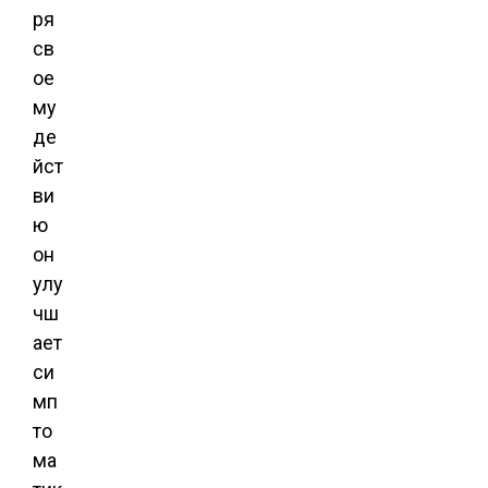
ря
св
ое
му
де
йст
ви
ю
он
улу
чш
ает
си
мп
то
ма