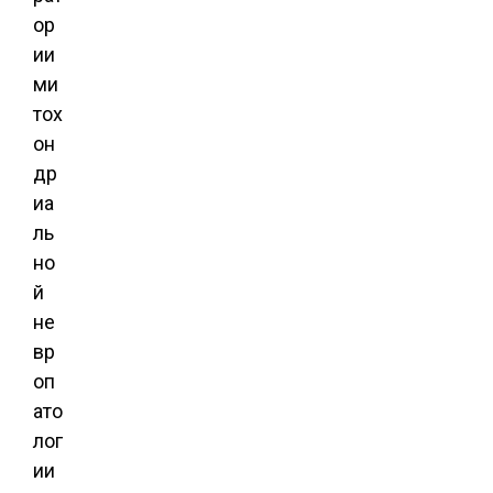
ор
ии
ми
тох
он
др
иа
ль
но
й
не
вр
оп
ато
лог
ии