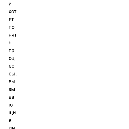
и
хот
ят
по
нят
ь
пр
оц
ес
сы,
вы
зы
ва
ю
щи
е
ди