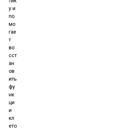
тик
у и
по
мо
гае
т
во
сст
ан
ов
ить
фу
нк
ци
и
кл
ето