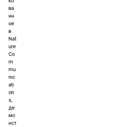
ко
ва
нн
ое
в
Nat
ure
Co
m
mu
nic
ati
on
s,
де
мо
нст