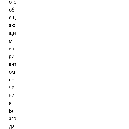
ого
об
ещ
аю
щи
м
ва
ри
ант
ом
ле
че
ни
я.
Бл
аго
да