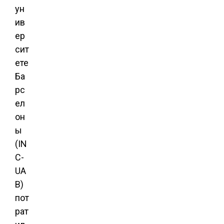
ун
ив
ер
сит
ете
Ба
рс
ел
он
ы
(IN
C-
UA
B)
пот
рат