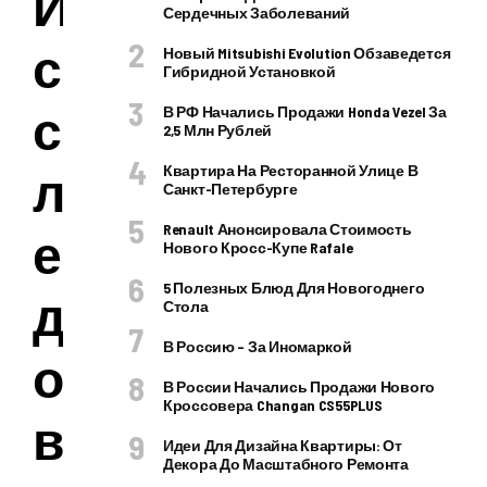
И
Сердечных Заболеваний
с
Новый Mitsubishi Evolution Обзаведется
Гибридной Установкой
с
В РФ Начались Продажи Honda Vezel За
2,5 Млн Рублей
л
Квартира На Ресторанной Улице В
Санкт-Петербурге
Renault Анонсировала Стоимость
е
Нового Кросс-Купе Rafale
5 Полезных Блюд Для Новогоднего
д
Стола
В Россию – За Иномаркой
о
В России Начались Продажи Нового
Кроссовера Changan CS55PLUS
в
Идеи Для Дизайна Квартиры: От
Декора До Масштабного Ремонта