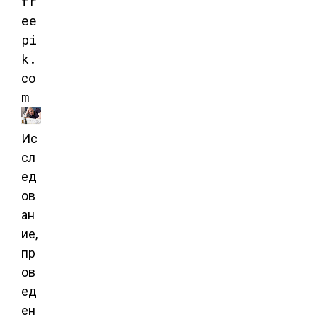
fr
ee
pi
k.
co
m
Ис
сл
ед
ов
ан
ие,
пр
ов
ед
ен