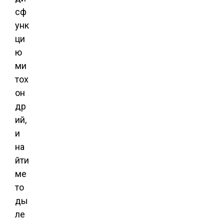
сф
унк
ци
ю
ми
тох
он
др
ий,
и
на
йти
ме
то
ды
ле