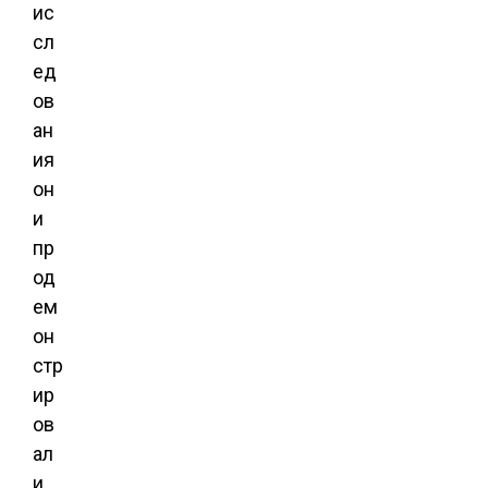
ис
сл
ед
ов
ан
ия
он
и
пр
од
ем
он
стр
ир
ов
ал
и,