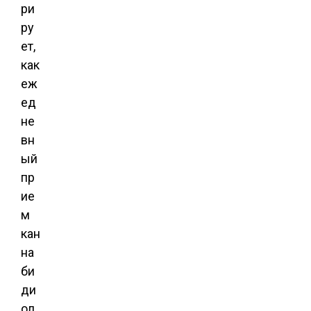
ри
ру
ет,
как
еж
ед
не
вн
ый
пр
ие
м
кан
на
би
ди
ол