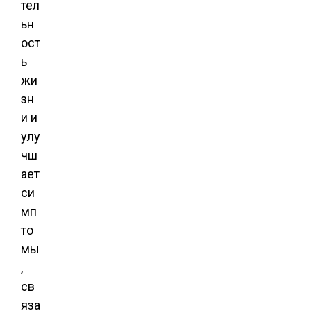
тел
ьн
ост
ь
жи
зн
и и
улу
чш
ает
си
мп
то
мы
,
св
яза