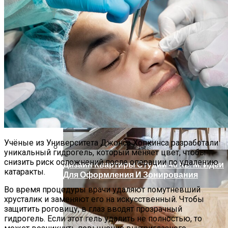
Новое Лекарство Помогает Мышам,
Страдающим Болезнью Альцгеймера,
Избежать Потери Памяти
Учёные из Университета Джонса Хопкинса разработали
уникальный гидрогель, который меняет цвет, чтобы
снизить риск осложнений после операции по удалению
Дизайн Квартиры Студии 40 Кв. М: Идеи
катаракты.
Для Оформления И Зонирования
Во время процедуры врачи удаляют помутневший
хрусталик и заменяют его на искусственный. Чтобы
защитить роговицу, в глаз вводят прозрачный
гидрогель. Если этот гель удалить не полностью, то