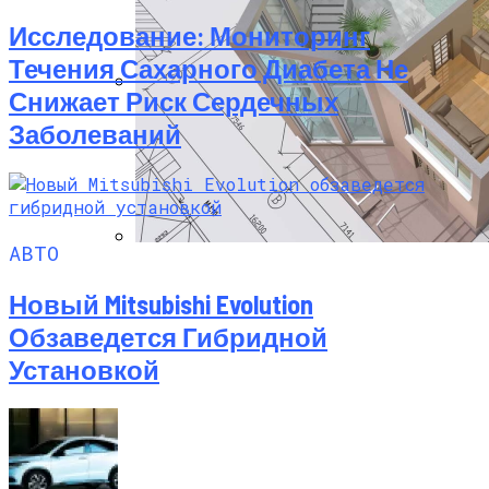
Исследование: Мониторинг
Течения Сахарного Диабета Не
Снижает Риск Сердечных
Использование Искусственного
Заболеваний
Интеллекта Помогает Лучше
Подготовить Будущих Нейрохирургов
АВТО
Программы Планировки Квартир,
Которые Облегчат Ваш Ремонт
Новый Mitsubishi Evolution
Обзаведется Гибридной
Установкой