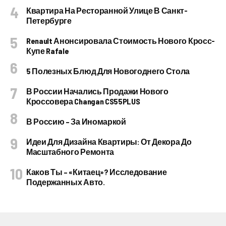
Квартира На Ресторанной Улице В Санкт-
Петербурге
Renault Анонсировала Стоимость Нового Кросс-
Купе Rafale
5 Полезных Блюд Для Новогоднего Стола
В России Начались Продажи Нового
Кроссовера Changan CS55PLUS
В Россию – За Иномаркой
Идеи Для Дизайна Квартиры: От Декора До
Масштабного Ремонта
Каков Ты – «китаец»? Исследование
Подержанных Авто.