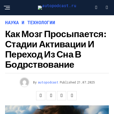
НАУКА И ТЕХНОЛОГИИ
Как Мозг Просыпается:
Стадии Активации И
Переход Из Сна В
Бодрствование
By
autopodcast
Published
21.07.2025