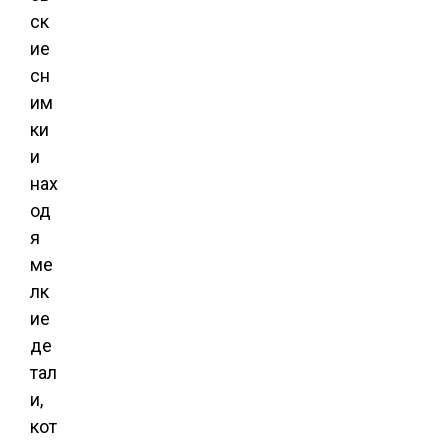
ск
ие
сн
им
ки
и
нах
од
я
ме
лк
ие
де
тал
и,
кот