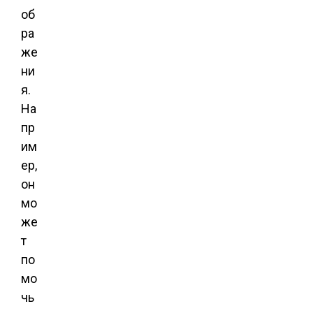
об
ра
же
ни
я.
На
пр
им
ер,
он
мо
же
т
по
мо
чь