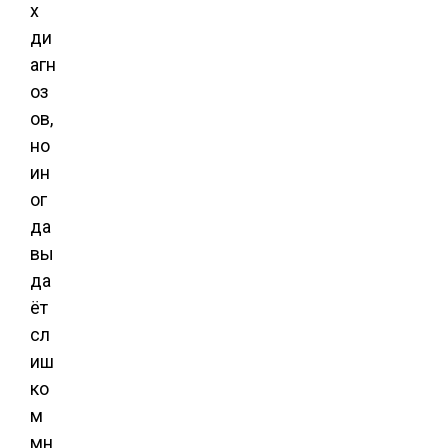
х
ди
агн
оз
ов,
но
ин
ог
да
вы
да
ёт
сл
иш
ко
м
мн