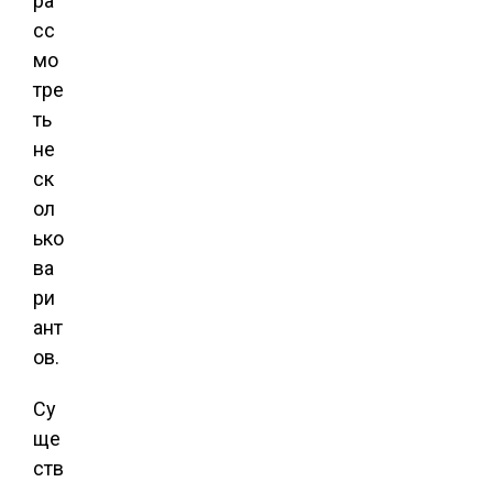
ра
сс
мо
тре
ть
не
ск
ол
ько
ва
ри
ант
ов.
Су
ще
ств