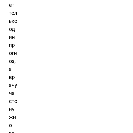
ёт
тол
ько
од
ин
пр
огн
оз,
а
вр
ачу
ча
сто
ну
жн
о