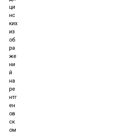
ци
нс
ких
из
об
ра
же
ни
й
на
ре
нтг
ен
ов
ск
ом