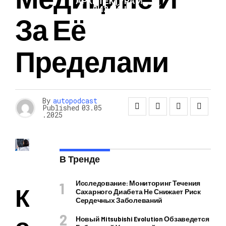
АРХИТЕКТУРА И
ДИЗАЙН
За Её
Пределами
By
autopodcast
Published
03.05
.2025
В Тренде
Исследование: Мониторинг Течения
К
Сахарного Диабета Не Снижает Риск
Сердечных Заболеваний
о
Новый Mitsubishi Evolution Обзаведется