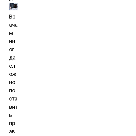
Вр
ача
м
ин
ог
да
сл
ож
но
по
ста
вит
ь
пр
ав