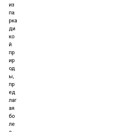
из
па
рка
ди
ко
й
пр
ир
од
ы,
пр
ед
лаг
ая
бо
ле
е