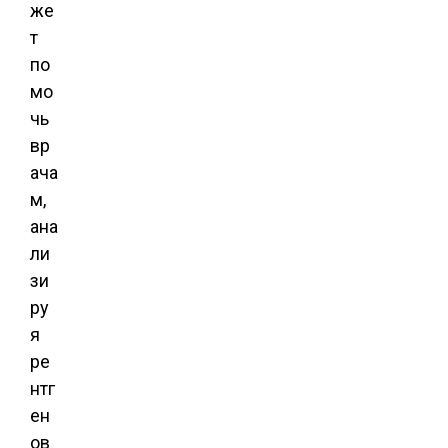
же
т
по
мо
чь
вр
ача
м,
ана
ли
зи
ру
я
ре
нтг
ен
ов