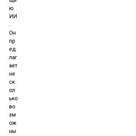
ю
ИИ
.
Он
пр
ед
лаг
ает
не
ск
ол
ько
во
зм
ож
ны