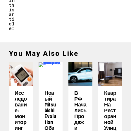
In
th
is
ar
ti
cl
e:
You May Also Like
Исс
Нов
В
Квар
Ледо
Ый
РФ
Тира
Вани
Mitsu
Нача
На
Е:
Bishi
Лись
Рест
Мон
Evolu
Про
Оран
Итор
Tion
Даж
Ной
Инг
Обз
И
Улиц