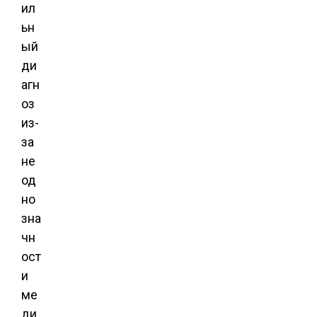
ил
ьн
ый
ди
агн
оз
из-
за
не
од
но
зна
чн
ост
и
ме
ди