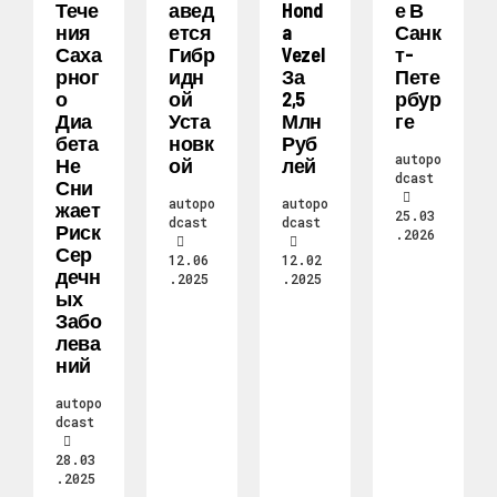
Тече
Авед
Hond
Е В
Ния
Ется
A
Санк
Саха
Гибр
Vezel
Т-
Рног
Идн
За
Пете
О
Ой
2,5
Рбур
Диа
Уста
Млн
Ге
Бета
Новк
Руб
autopo
Не
Ой
Лей
dcast
Сни
autopo
autopo
Жает
25.03
dcast
dcast
Риск
.2026
Сер
12.06
12.02
Дечн
.2025
.2025
Ых
Забо
Лева
Ний
autopo
dcast
28.03
.2025