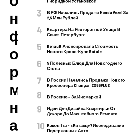
Гибридной Установкой
н
В РФ Начались Продажи Honda Vezel За
2,5 Млн Рублей
ф
Квартира На Ресторанной Улице В
Санкт-Петербурге
Renault Анонсировала Стоимость
о
Нового Кросс-Купе Rafale
5 Полезных Блюд Для Новогоднего
р
Стола
В России Начались Продажи Нового
м
Кроссовера Changan CS55PLUS
В Россию – За Иномаркой
н
Идеи Для Дизайна Квартиры: От
Декора До Масштабного Ремонта
а
Каков Ты – «китаец»? Исследование
Подержанных Авто.