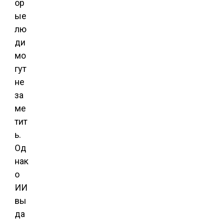
ор
ые
лю
ди
мо
гут
не
за
ме
тит
ь.
Од
нак
о
ИИ
вы
да