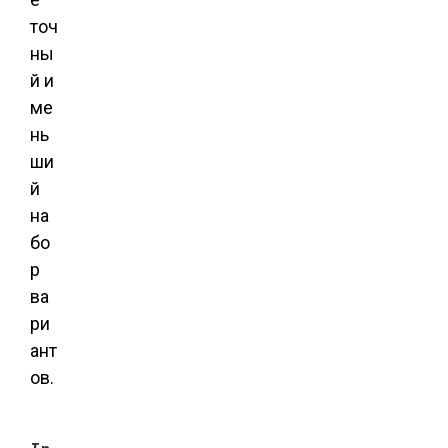
точ
ны
й и
ме
нь
ши
й
на
бо
р
ва
ри
ант
ов.