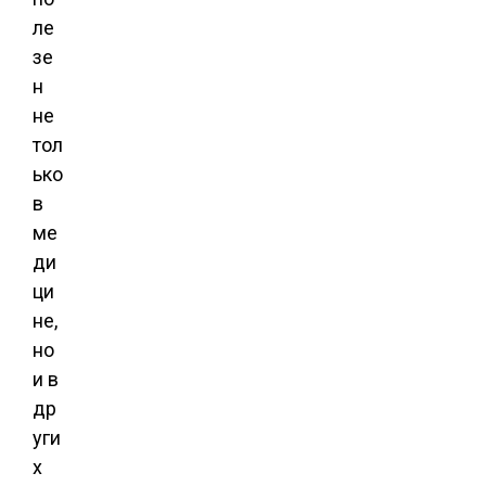
ле
зе
н
не
тол
ько
в
ме
ди
ци
не,
но
и в
др
уги
х