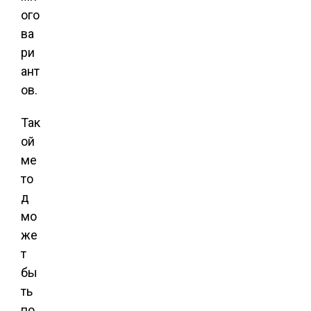
ого
ва
ри
ант
ов.
Так
ой
ме
то
д
мо
же
т
бы
ть
по