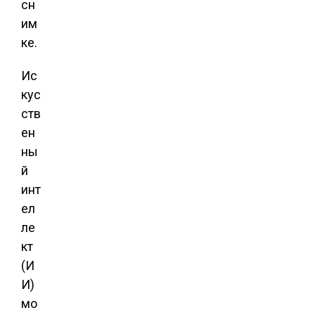
сн
им
ке.
Ис
кус
ств
ен
ны
й
инт
ел
ле
кт
(И
И)
мо