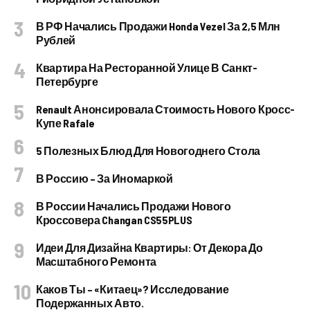
В РФ Начались Продажи Honda Vezel За 2,5 Млн
Рублей
Квартира На Ресторанной Улице В Санкт-
Петербурге
Renault Анонсировала Стоимость Нового Кросс-
Купе Rafale
5 Полезных Блюд Для Новогоднего Стола
В Россию – За Иномаркой
В России Начались Продажи Нового
Кроссовера Changan CS55PLUS
Идеи Для Дизайна Квартиры: От Декора До
Масштабного Ремонта
Каков Ты – «китаец»? Исследование
Подержанных Авто.