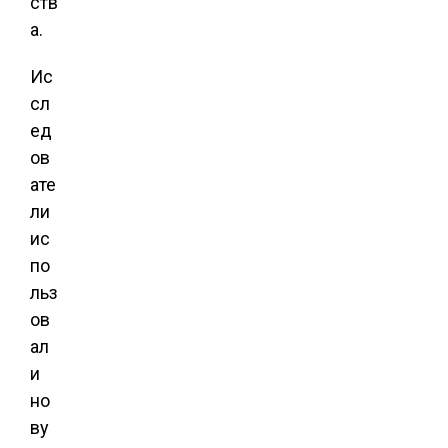
ств
а.
Ис
сл
ед
ов
ате
ли
ис
по
льз
ов
ал
и
но
ву