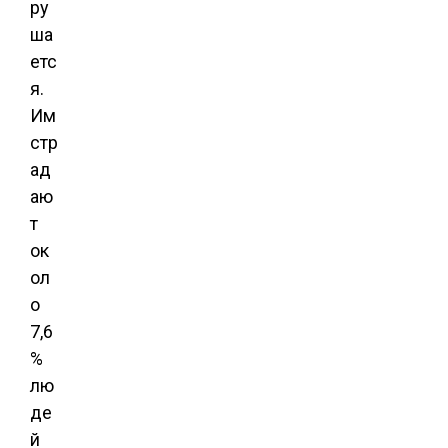
ру
ша
етс
я.
Им
стр
ад
аю
т
ок
ол
о
7,6
%
лю
де
й