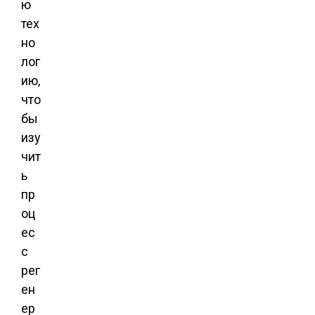
ю
тех
но
лог
ию,
что
бы
изу
чит
ь
пр
оц
ес
с
рег
ен
ер