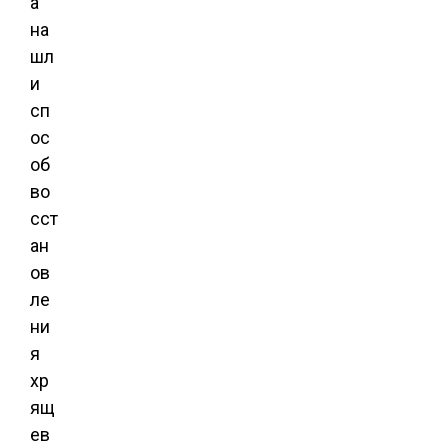
а
на
шл
и
сп
ос
об
во
сст
ан
ов
ле
ни
я
хр
ящ
ев