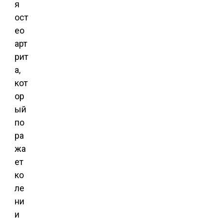
я
ост
ео
арт
рит
а,
кот
ор
ый
по
ра
жа
ет
ко
ле
ни
и