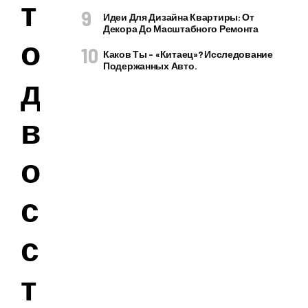
т
Идеи Для Дизайна Квартиры: От
Декора До Масштабного Ремонта
о
Каков Ты – «китаец»? Исследование
Подержанных Авто.
д
в
о
с
с
т