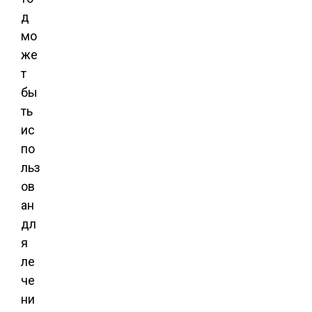
д
мо
же
т
бы
ть
ис
по
льз
ов
ан
дл
я
ле
че
ни