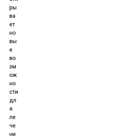
ры
ва
ет
но
вы
е
во
зм
ож
но
сти
дл
я
ле
че
ни