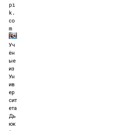
pi
k.
co
m
Уч
ён
ые
из
Ун
ив
ер
сит
ета
Дь
юк