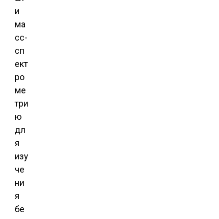
и
ма
сс-
сп
ект
ро
ме
три
ю
дл
я
изу
че
ни
я
бе