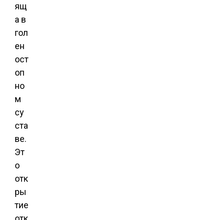
ящ
а в
гол
ен
ост
оп
но
м
су
ста
ве.
Эт
о
отк
ры
тие
отк