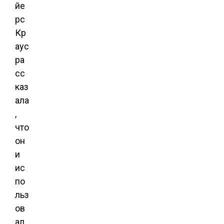
йе
рс
Кр
аус
ра
сс
каз
ала
,
что
он
и
ис
по
льз
ов
ал