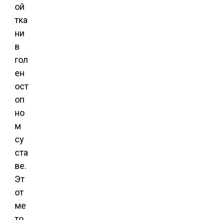
ой
тка
ни
в
гол
ен
ост
оп
но
м
су
ста
ве.
Эт
от
ме
то