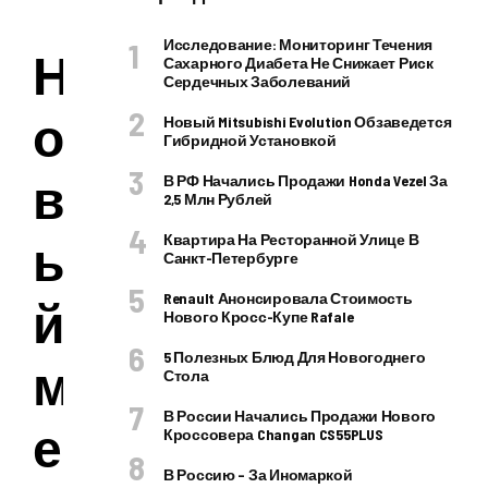
Исследование: Мониторинг Течения
Н
Сахарного Диабета Не Снижает Риск
Сердечных Заболеваний
о
Новый Mitsubishi Evolution Обзаведется
Гибридной Установкой
в
В РФ Начались Продажи Honda Vezel За
2,5 Млн Рублей
ы
Квартира На Ресторанной Улице В
Санкт-Петербурге
Renault Анонсировала Стоимость
й
Нового Кросс-Купе Rafale
5 Полезных Блюд Для Новогоднего
м
Стола
В России Начались Продажи Нового
е
Кроссовера Changan CS55PLUS
В Россию – За Иномаркой