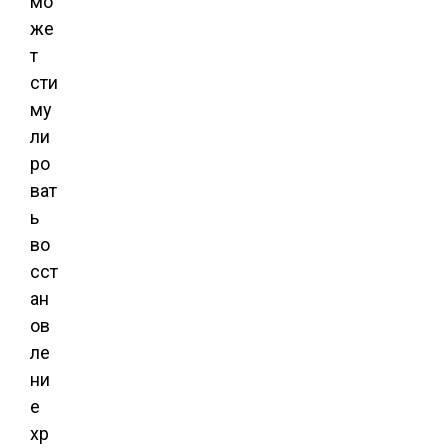
мо
же
т
сти
му
ли
ро
ват
ь
во
сст
ан
ов
ле
ни
е
хр