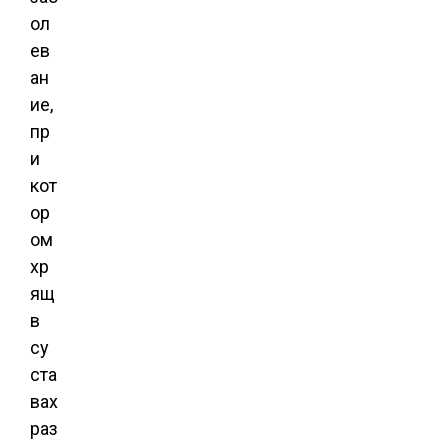
ол
ев
ан
ие,
пр
и
кот
ор
ом
хр
ящ
в
су
ста
вах
раз