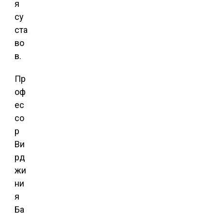
я
су
ста
во
в.
Пр
оф
ес
со
р
Ви
рд
жи
ни
я
Ба