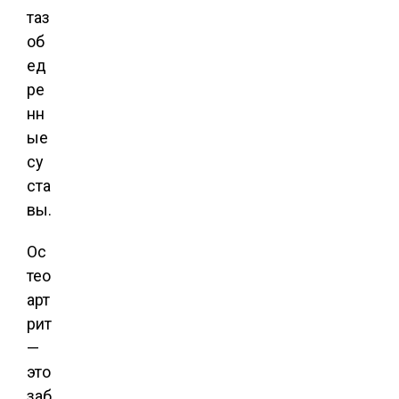
таз
об
ед
ре
нн
ые
су
ста
вы.
Ос
тео
арт
рит
—
это
заб