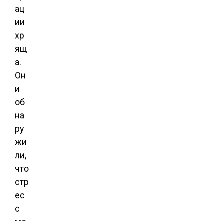
ац
ии
хр
ящ
а.
Он
и
об
на
ру
жи
ли,
что
стр
ес
с