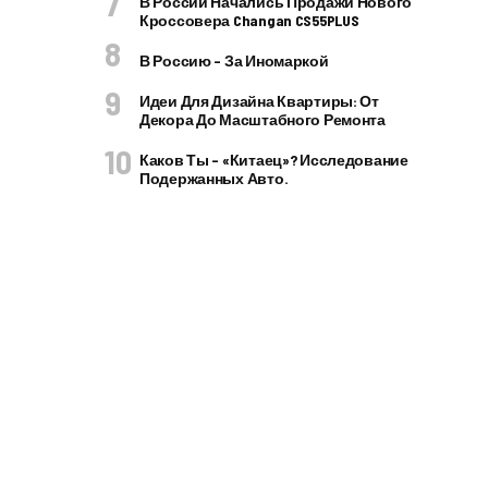
В России Начались Продажи Нового
Кроссовера Changan CS55PLUS
В Россию – За Иномаркой
Идеи Для Дизайна Квартиры: От
Декора До Масштабного Ремонта
Каков Ты – «китаец»? Исследование
Подержанных Авто.