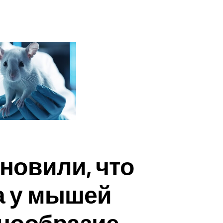
новили, что
а у мышей
знообразие