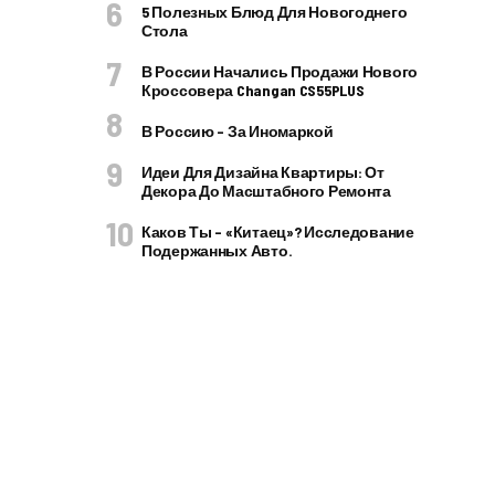
5 Полезных Блюд Для Новогоднего
Стола
В России Начались Продажи Нового
Кроссовера Changan CS55PLUS
В Россию – За Иномаркой
Идеи Для Дизайна Квартиры: От
Декора До Масштабного Ремонта
Каков Ты – «китаец»? Исследование
Подержанных Авто.