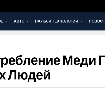
ОЕ
АВТО
НАУКА И ТЕХНОЛОГИИ
НОВОС
требление Меди 
х Людей