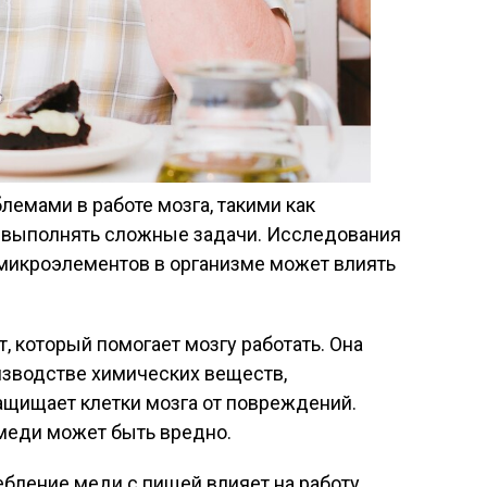
лемами в работе мозга, такими как
 выполнять сложные задачи. Исследования
 микроэлементов в организме может влиять
 который помогает мозгу работать. Она
изводстве химических веществ,
ащищает клетки мозга от повреждений.
меди может быть вредно.
ебление меди с пищей влияет на работу