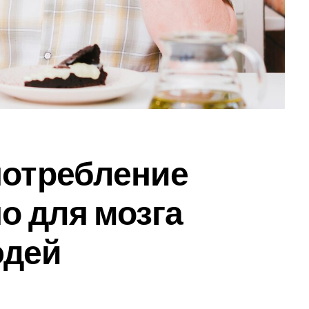
потребление
о для мозга
юдей