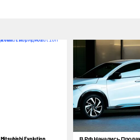
itsubishi Evolution
В РФ Начались Прода