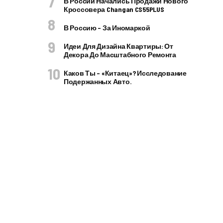
В России Начались Продажи Нового
Кроссовера Changan CS55PLUS
В Россию – За Иномаркой
Идеи Для Дизайна Квартиры: От
Декора До Масштабного Ремонта
Каков Ты – «китаец»? Исследование
Подержанных Авто.