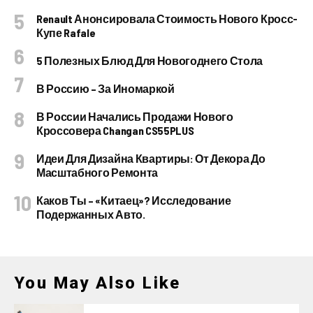
Renault Анонсировала Стоимость Нового Кросс-
Купе Rafale
5 Полезных Блюд Для Новогоднего Стола
В Россию – За Иномаркой
В России Начались Продажи Нового
Кроссовера Changan CS55PLUS
Идеи Для Дизайна Квартиры: От Декора До
Масштабного Ремонта
Каков Ты – «китаец»? Исследование
Подержанных Авто.
You May Also Like