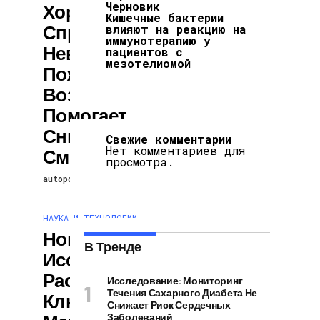
Черновик
Хорошо
Кишечные бактерии
Справляться С
влияют на реакцию на
иммунотерапию у
Невзгодами В
пациентов с
мезотелиомой
Пожилом
Возрасте
Помогает
Снизить Риск
Свежие комментарии
Нет комментариев для
Смерти
просмотра.
autopodcast
26.07.2026
НАУКА И ТЕХНОЛОГИИ
Новое
В Тренде
Исследование
Раскрывает
Исследование: Мониторинг
Течения Сахарного Диабета Не
Ключевые
Снижает Риск Сердечных
Заболеваний