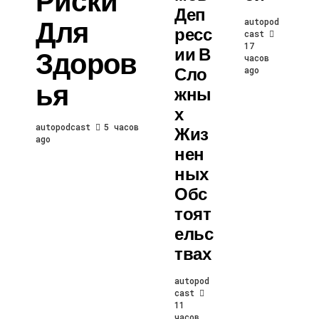
Риски
Деп
Для
autopod
Ресс
cast
17
Ии В
Здоров
часов
Сло
ago
Ья
Жны
Х
autopodcast
5 часов
Жиз
ago
Нен
Ных
Обс
Тоят
Ельс
Твах
autopod
cast
11
часов