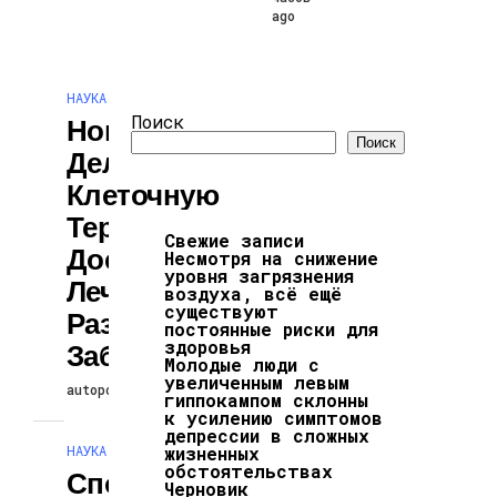
ago
НАУКА И ТЕХНОЛОГИИ
Поиск
Новый Подход
Поиск
Делает
Клеточную
Терапию Более
Свежие записи
Доступной Для
Несмотря на снижение
уровня загрязнения
Лечения
воздуха, всё ещё
существуют
Различных
постоянные риски для
здоровья
Заболеваний
Молодые люди с
увеличенным левым
autopodcast
26.07.2026
гиппокампом склонны
к усилению симптомов
депрессии в сложных
НАУКА И ТЕХНОЛОГИИ
жизненных
обстоятельствах
Способность
Черновик