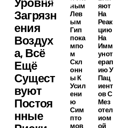
Уровня
АРХИТЕКТУРА И
Ным
Яют
ДИЗАЙН
Загрязн
Лев
На
Ым
Реак
Ения
Гип
Цию
Воздух
Пока
На
Мпо
Имм
А, Всё
М
Унот
Скл
Ерап
Ещё
Онн
Ию У
Сущест
Ы К
Пац
Усил
Иент
Вуют
Ени
Ов С
Постоя
Ю
Мез
Сим
Отел
Нные
Пто
Иом
Мов
Ой