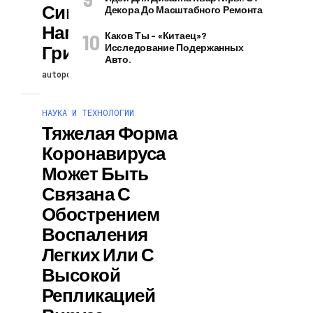
Симптомы,
Декора До Масштабного Ремонта
Напоминающие
Каков Ты – «китаец»?
Грипп
Исследование Подержанных
Авто.
autopodcast
25.07.2026
НАУКА И ТЕХНОЛОГИИ
Тяжелая Форма
Коронавируса
Может Быть
Связана С
Обострением
Воспаления
Легких Или С
Высокой
Репликацией