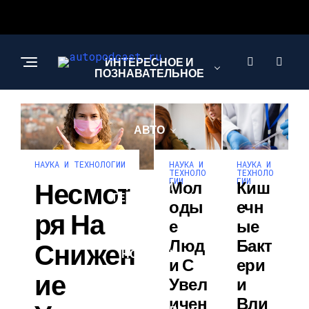
ИНТЕРЕСНОЕ И
ПОЗНАВАТЕЛЬНОЕ
АВТО
НАУКА И
НАУКА И
НАУКА И ТЕХНОЛОГИИ
ТЕХНОЛО
ТЕХНОЛО
ГИИ
ГИИ
Несмот
Мол
Киш
НАУКА И
ТЕХНОЛОГИИ
Оды
Ечн
Ря На
Е
Ые
Люд
Бакт
Снижен
НОВОСТИ
И С
Ери
Ие
Увел
И
Ичен
Вли