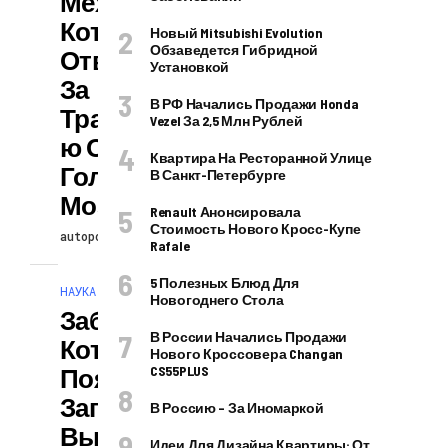
Механизмы,
Которые
Новый Mitsubishi Evolution
Обзаведется Гибридной
Ответственны
Установкой
За
В РФ Начались Продажи Honda
Трансформаци
Vezel За 2,5 Млн Рублей
Ю Опухоли
Квартира На Ресторанной Улице
Головного
В Санкт-Петербурге
Мозга
Renault Анонсировала
Стоимость Нового Кросс-Купе
autopodcast
26.07.2026
Rafale
5 Полезных Блюд Для
НАУКА И ТЕХНОЛОГИИ
Новогоднего Стола
Заболевание,
В России Начались Продажи
Которое
Нового Кроссовера Changan
Появилось На
CS55PLUS
Западе США,
В Россию – За Иномаркой
Вызывает
Идеи Для Дизайна Квартиры: От