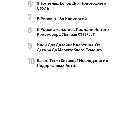
5 Полезных Блюд Для Новогоднего
Стола
В Россию – За Иномаркой
В России Начались Продажи Нового
Кроссовера Changan CS55PLUS
Идеи Для Дизайна Квартиры: От
Декора До Масштабного Ремонта
Каков Ты – «китаец»? Исследование
Подержанных Авто.