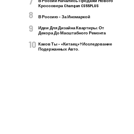
В России Начались Продажи Нового
Кроссовера Changan CS55PLUS
В Россию – За Иномаркой
Идеи Для Дизайна Квартиры: От
Декора До Масштабного Ремонта
Каков Ты – «китаец»? Исследование
Подержанных Авто.