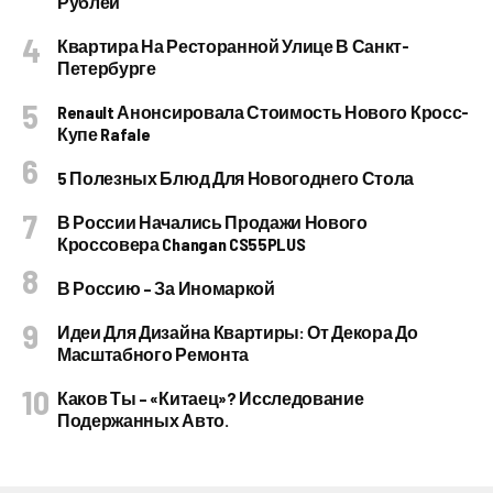
Рублей
Квартира На Ресторанной Улице В Санкт-
Петербурге
Renault Анонсировала Стоимость Нового Кросс-
Купе Rafale
5 Полезных Блюд Для Новогоднего Стола
В России Начались Продажи Нового
Кроссовера Changan CS55PLUS
В Россию – За Иномаркой
Идеи Для Дизайна Квартиры: От Декора До
Масштабного Ремонта
Каков Ты – «китаец»? Исследование
Подержанных Авто.