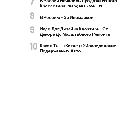
В России Начались Продажи Нового
Кроссовера Changan CS55PLUS
В Россию – За Иномаркой
Идеи Для Дизайна Квартиры: От
Декора До Масштабного Ремонта
Каков Ты – «китаец»? Исследование
Подержанных Авто.