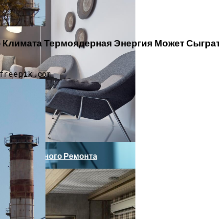
ное Употребление Кофе И Жирной Пищи Приводит К Т
 Климата Термоядерная Энергия Может Сыгра
т Содержания Домашнего Животного Может Быть Перео
freepik.com
 До Масштабного Ремонта