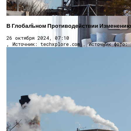
Врач Денисова Сообщила, Что Избыточ
В Глобальном Противодействии Изменению
Исследование Показало, Что Польза О
26 октября 2024, 07:10
, Источник: techxplore.com , Источник фото: 
Идеи Для Дизайна Квартиры: От Декора