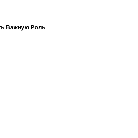
ромбообразованию
ть Важную Роль
ценена