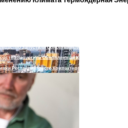
ики Вырос На 20%
й Отправиться В Зарубежные Тёплые Страны
одство Запустили Обновленный Компактный Кроссовер H
мки Рестайлингового Компактного Кроссовера Creta
остей Хранения Промышленных Товаров
Для Автосервиса: Советы И Рекомендации