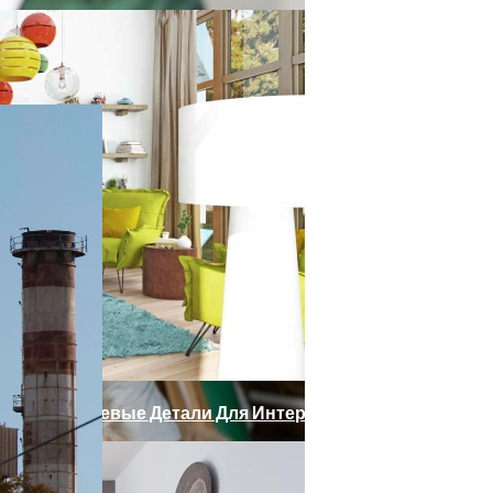
оро Приедет В РФ
терии, Советы Экспертов
радающим Болезнью Альцгеймера, Избежать Потери Па
бираем Ключевые Детали Для Интерьера