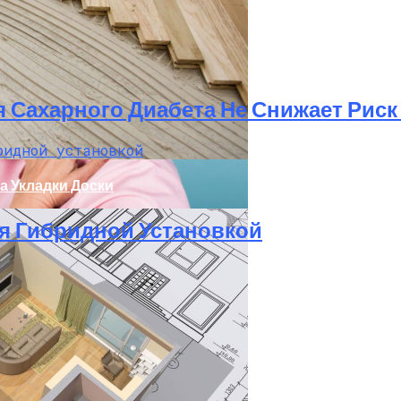
иагностировать Рак И Предлагать Варианты Лечения
я Сахарного Диабета Не Снижает Рис
а Укладки Доски
ется Гибридной Установкой
т, Что Усталость Мышц Может Быть Причиной Боли В 