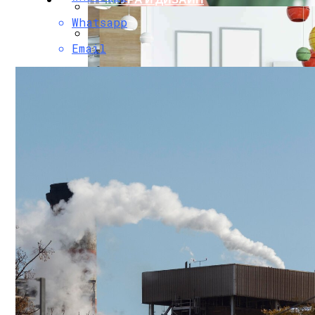
Whatsapp
Новый Рамный Внедорожник Haval H9 Ск
Email
Как Выбрать Новостройку: Главные Кри
Новое Лекарство Помогает Мышам, Ст
Дизайнерские Идеи Для Квартиры: Раз