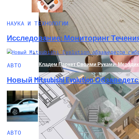
Модель, Подобная ChatGPT, Способна Д
НАУКА И ТЕХНОЛОГИИ
Исследование: Мониторинг Течени
АВТО
Кладем Паркет Своими Руками: Методик
Новый Mitsubishi Evolution Обзавед
Исследование Позвоночника Показывае
АВТО