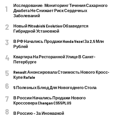
Исследование: Мониторинг Течения Сахарного
Диабета Не Снижает Риск Сердечных
Заболеваний
Новый Mitsubishi Evolution Обзаведется
Гибридной Установкой
В РФ Начались Продажи Honda Vezel За 2,5 Млн
Рублей
Квартира На Ресторанной Улице В Санкт-
Петербурге
Renault Анонсировала Стоимость Нового Кросс-
Купе Rafale
5 Полезных Блюд Для Новогоднего Стола
В России Начались Продажи Нового
Кроссовера Changan CS55PLUS
В Россию – За Иномаркой